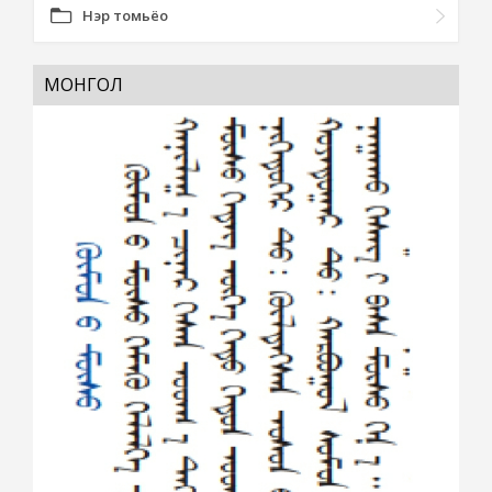
Нэр томьёо
МОНГОЛ