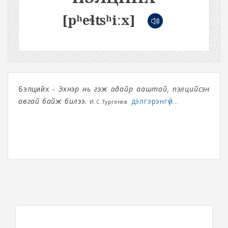
[pʰeɬʦʰiːx]
Бэлцийх -
Эхнэр нь гэж адайр ааштай, пэлцийсэн
авгай байж билээ.
дэлгэрэнгүй...
И.С.Тургенев.