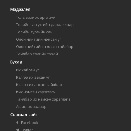
Мэдээлэл
Толь зохиох арга зүй
Толийн сан үсгийн дарааллаар
Толийн зургийн сан
Олон нийтийн нэмсэн үг
Олон нийтийн нэмсэн тайлбар
Тайлбар толийн тухай
Бусад
Их хайсан үг
Үнэлгээ их авсан үг
Үнэлгээ их авсан тайлбар
Үг их нэмсэн хэрэглэгч
Тайлбар их нэмсэн хэрэглэгч
Ашиглах заавар
Сошиал сайт
Facebook
Twitter