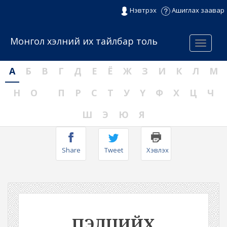
Нэвтрэх
Ашиглах заавар
Монгол хэлний их тайлбар толь
Menu
А
Б
В
Г
Д
Е
Ё
Ж
З
И
К
Л
М
Н
О
П
Р
С
Т
У
Ү
Ф
Х
Ц
Ч
Ш
Э
Ю
Я
Share
Tweet
Хэвлэх
ПЭЛЦИЙХ