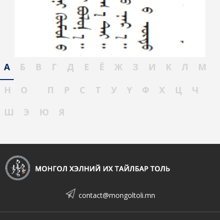
А
Б
В
Г
Д
Е
Ё
Ж
З
И
К
Л
М
Н
О
П
Р
С
Т
У
Ү
Ф
Х
Ц
Ч
Ш
Э
Ю
Я
contact@mongoltoli.mn