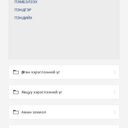
ПЭМБЭЛЗЭХ
ПЭНДГЭР
ПЭНДИЙХ
Өргөн хэрэглээний үг
Явцуу хэрэглээний үг
Аман зохиол