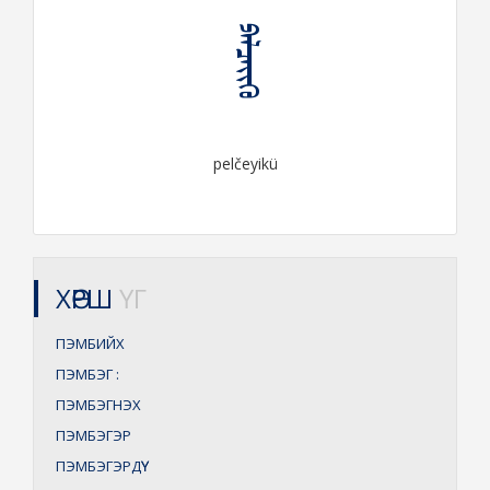
ᠫᠡᠯᠴᠡᠶᠢᠬᠦ
pelčeyikü
ХӨРШ
ҮГ
ПЭМБИЙХ
ПЭМБЭГ
:
ПЭМБЭГНЭХ
ПЭМБЭГЭР
ПЭМБЭГЭРДҮҮ