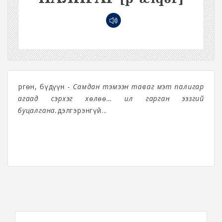
Өргөн, бүдүүн -
Самдан тэмээн таваг мэт палигар
агаад үсэрхэг хөлөө… ил гарган ээзгий
буцалгана.
дэлгэрэнгүй...