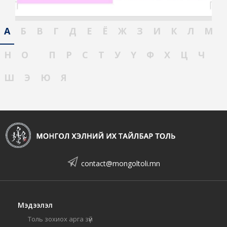
А
Б
В
Г
Д
Е
Ё
Ж
З
И
К
Л
М
Н
О
П
Р
С
Т
У
Ү
Ф
Х
Ц
Ч
Ш
Э
Ю
Я
contact@mongoltoli.mn
Мэдээлэл
Толь зохиох арга зүй