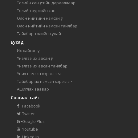
Толийн сан үсгийн дарааллаар
Толийн зургийн сан
Олон нийтийн нэмсэн үг
Олон нийтийн нэмсэн тайлбар
Тайлбар толийн тухай
Бусад
Их хайсан үг
Үнэлгээ их авсан үг
Үнэлгээ их авсан тайлбар
Үг их нэмсэн хэрэглэгч
Тайлбар их нэмсэн хэрэглэгч
Ашиглах заавар
Сошиал сайт
Facebook
Twitter
Google Plus
Youtube
Linked In