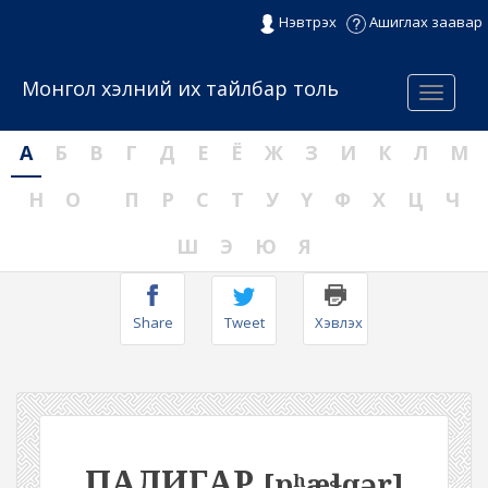
Нэвтрэх
Ашиглах заавар
Монгол хэлний их тайлбар толь
Menu
А
Б
В
Г
Д
Е
Ё
Ж
З
И
К
Л
М
Н
О
П
Р
С
Т
У
Ү
Ф
Х
Ц
Ч
Ш
Э
Ю
Я
Share
Tweet
Хэвлэх
ПАЛИГАР
[pʰæɬqər]