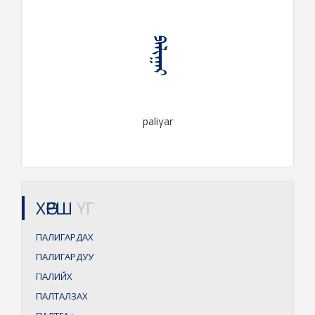
ᠫᠠᠯᠢᠭᠠᠷ
paliγar
ХӨРШ
ҮГ
ПАЛИГАРДАХ
ПАЛИГАРДУУ
ПАЛИЙХ
ПАЛТАЛЗАХ