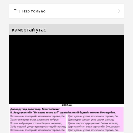
Нэр томьёо
камертай утас