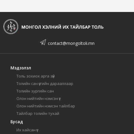
contact@mongoltoli.mn
Мэдээлэл
Толь зохиох арга зүй
Толийн сан үсгийн дарааллаар
Толийн зургийн сан
Олон нийтийн нэмсэн үг
Олон нийтийн нэмсэн тайлбар
Тайлбар толийн тухай
Бусад
Их хайсан үг