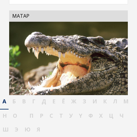
МАТАР
А
Б
В
Г
Д
Е
Ё
Ж
З
И
К
Л
М
Н
О
П
Р
С
Т
У
Ү
Ф
Х
Ц
Ч
Ш
Э
Ю
Я