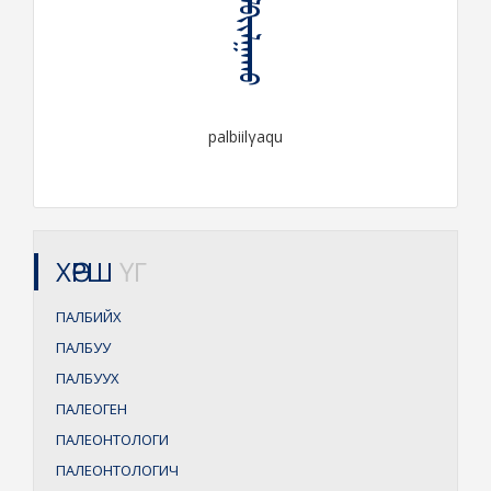
ᠫᠠᠯᠪᠶᠢᠯᠭᠠᠬᠤ
palbiilγaqu
ХӨРШ
ҮГ
ПАЛБИЙХ
ПАЛБУУ
ПАЛБУУХ
ПАЛЕОГЕН
ПАЛЕОНТОЛОГИ
ПАЛЕОНТОЛОГИЧ