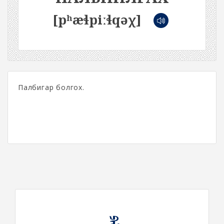
[pʰæɬpiːɬqəχ]
Палбигар болгох.