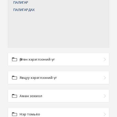
ПАЛИГАР
ПАЛИГАРДАХ
Өргөн хэрэглээний үг
Явцуу хэрэглээний үг
Аман зохиол
Нэр томьёо