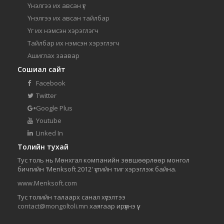
Үнэлгээ их авсан үг
Үнэлгээ их авсан тайлбар
Үг их нэмсэн хэрэглэгч
Тайлбар их нэмсэн хэрэглэгч
Ашиглах заавар
Сошиал сайт
Facebook
Twitter
Google Plus
Youtube
Linked In
Толийн тухай
Тус толь нь Мөнхгал компанийн зөвшөөрлөөр монгол
бичгийн 'Menksoft 2012' үсгийн тиг хэрэглэж байна.
www.Menksoft.com
Тус толийн талаарх санал хүсэлтээ
contact@mongoltoli.mn
хаягаар ирүүлнэ үү.