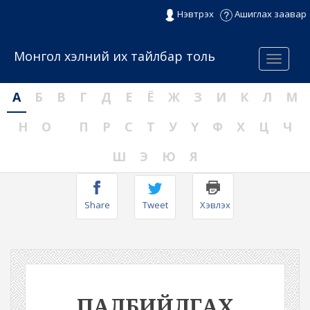
Нэвтрэх
Ашиглах заавар
Монгол хэлний их тайлбар толь
Menu
А
Б
В
Г
Д
Е
Ё
Ж
З
И
К
Л
М
Н
О
П
Р
С
Т
У
Ү
Ф
Х
Ц
Ч
Ш
Э
Ю
Я
Share
Tweet
Хэвлэх
ПАЛБИЙЛГАХ