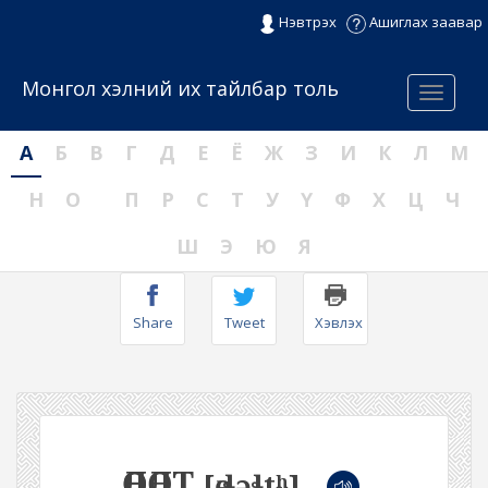
Нэвтрэх
Ашиглах заавар
Монгол хэлний их тайлбар толь
Menu
А
Б
В
Г
Д
Е
Ё
Ж
З
И
К
Л
М
Н
О
П
Р
С
Т
У
Ү
Ф
Х
Ц
Ч
Ш
Э
Ю
Я
Share
Tweet
Хэвлэх
ӨӨЛӨЛТ
[өːɬəɬtʰ]