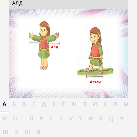
АЛД
А
Б
В
Г
Д
Е
Ё
Ж
З
И
К
Л
М
Н
О
П
Р
С
Т
У
Ү
Ф
Х
Ц
Ч
Ш
Э
Ю
Я