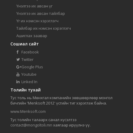
Үнэлгээ их авсан үг
Үнэлгээ их авсан тайлбар
Үг их нэмсэн хэрэглэгч
Тайлбар их нэмсэн хэрэглэгч
Ашиглах заавар
Сошиал сайт
Facebook
Twitter
Google Plus
Youtube
Linked In
Толийн тухай
Тус толь нь Мөнхгал компанийн зөвшөөрлөөр монгол
бичгийн 'Menksoft 2012' үсгийн тиг хэрэглэж байна.
www.Menksoft.com
Тус толийн талаарх санал хүсэлтээ
contact@mongoltoli.mn
хаягаар ирүүлнэ үү.