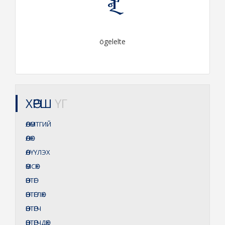
ögelelte
ХӨРШ
ҮГ
ӨӨЛӨМТГИЙ
ӨӨЛӨХ
ӨӨЛҮҮЛЭХ
ӨӨМСӨХ
ӨӨНТӨГ
ӨӨНТӨГЛӨХ
ӨӨНТӨГЧ
ӨӨНТӨГЧДӨХ