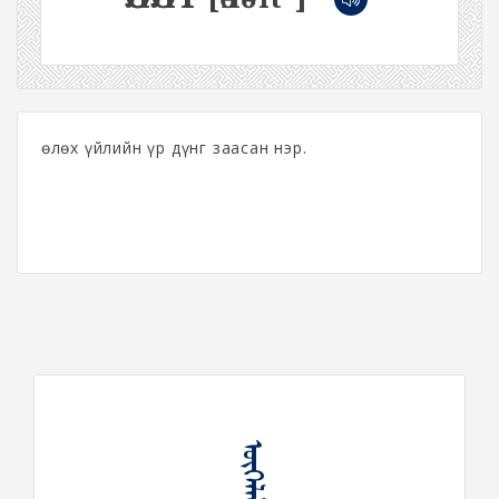
Өөлөх үйлийн үр дүнг заасан нэр.
ᠥᠭᠡᠯᠡᠯᠲᠡ