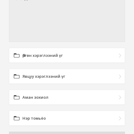
Өргөн хэрэглээний үг
Явцуу хэрэглээний үг
Аман зохиол
Нэр томьёо