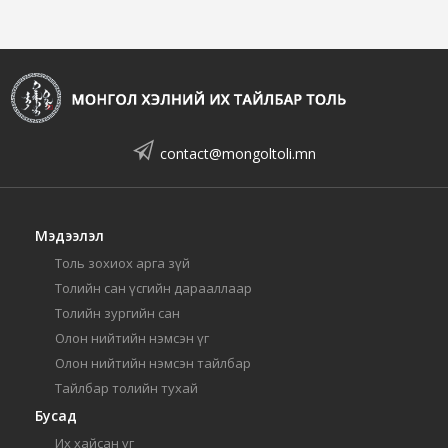
contact@mongoltoli.mn
Мэдээлэл
Толь зохиох арга зүй
Толийн сан үсгийн дарааллаар
Толийн зургийн сан
Олон нийтийн нэмсэн үг
Олон нийтийн нэмсэн тайлбар
Тайлбар толийн тухай
Бусад
Их хайсан үг