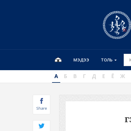
МЭДЭЭ
ТОЛЬ
А
Б
В
Г
Д
Е
Ё
Ж
Share
г