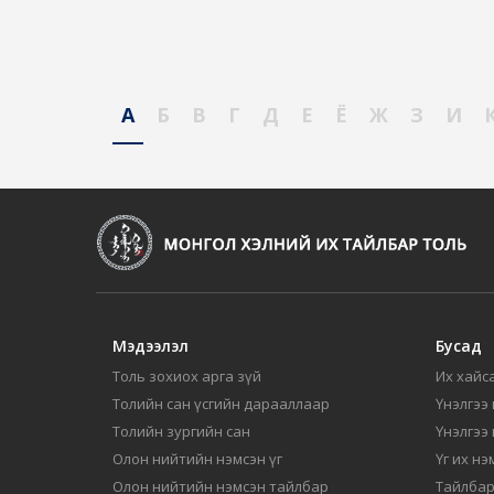
А
Б
В
Г
Д
Е
Ё
Ж
З
И
Мэдээлэл
Бусад
Толь зохиох арга зүй
Их хайса
Толийн сан үсгийн дарааллаар
Үнэлгээ 
Толийн зургийн сан
Үнэлгээ
Олон нийтийн нэмсэн үг
Үг их нэ
Олон нийтийн нэмсэн тайлбар
Тайлбар