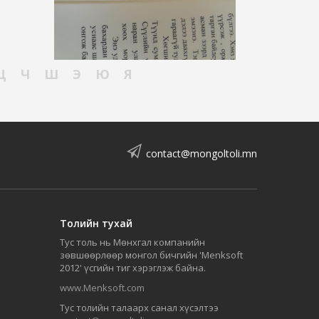
Ц
Ч
Ш
Э
Ю
Я
contact@mongoltoli.mn
Толийн тухай
Тус толь нь Мөнхгал компанийн
зөвшөөрлөөр монгол бичгийн 'Menksoft
2012' үсгийн тиг хэрэглэж байна.
www.Menksoft.com
Тус толийн талаарх санал хүсэлтээ