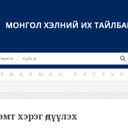
Toggle Dropdown
Кирил
З
И
К
Л
М
Н
О
П
Р
С
Т
У
Ү
эмт хэрэг өдүүлэх