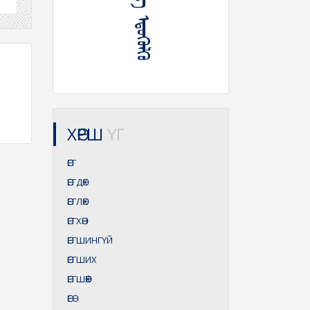
ᠭᠡᠮᠲᠤ ᠬᠡᠷᠡᠭ ᠡᠳᠦᠭᠦᠯᠬᠦ
ХӨРШ
ҮГ
ӨЕГ
ӨЕГДӨХ
ӨЕГЛӨХ
ӨЕГХӨН
ӨЕГШИНГҮЙ
ӨЕГШИХ
ӨЕГШӨӨХ
ӨЕӨ