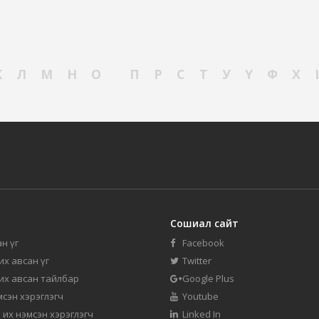
К
Л
М
Н
О
П
Р
С
Т
У
Ү
Ф
Х
Сошиал сайт
н үг
Facebook
их авсан үг
Twitter
 их авсан тайлбар
Google Plus
мсэн хэрэглэгч
Youtube
 их нэмсэн хэрэглэгч
Linked In