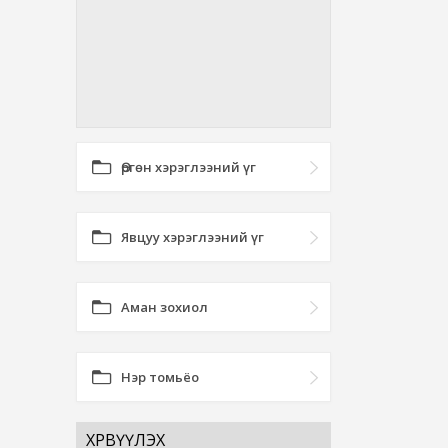
Өргөн хэрэглээний үг
Явцуу хэрэглээний үг
Аман зохиол
Нэр томьёо
ХӨРВҮҮЛЭХ