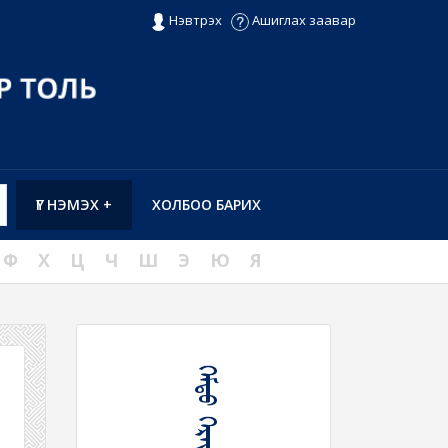
Нэвтрэх
Ашиглах заавар
ҮГ НЭМЭХ +
ХОЛБОО БАРИХ
Ф
Х
Ц
Ч
Ш
Э
Ю
Я