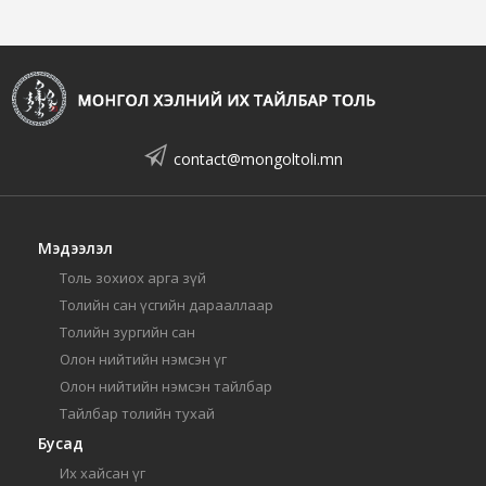
contact@mongoltoli.mn
Мэдээлэл
Толь зохиох арга зүй
Толийн сан үсгийн дарааллаар
Толийн зургийн сан
Олон нийтийн нэмсэн үг
Олон нийтийн нэмсэн тайлбар
Тайлбар толийн тухай
Бусад
Их хайсан үг