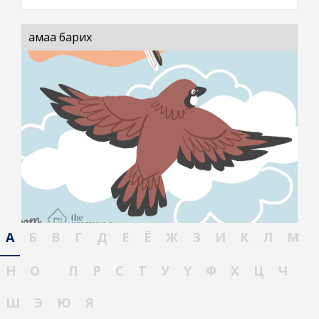
амаа барих
А
Б
В
Г
Д
Е
Ё
Ж
З
И
К
Л
М
Н
О
П
Р
С
Т
У
Ү
Ф
Х
Ц
Ч
Ш
Э
Ю
Я