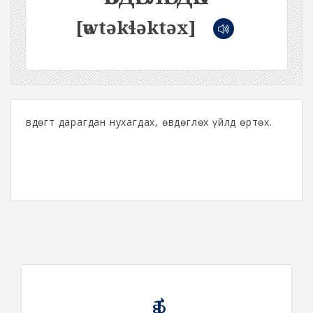
[өwtəkɬəktəx]
Өвдөгт дарагдан нухагдах, өвдөглөх үйлд өртөх.