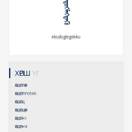
ᠡᠪᠦᠳᠦᠭᠯᠡᠭᠳᠡᠬᠦ
ebüdüglegdekü
ХӨРШ
ҮГ
ӨВДӨГЛӨХ
ӨВДӨГЛҮҮЛЭХ
ӨВДӨГЦ
ӨВДӨГЦӨХ
ӨВДӨГЧ
I
ӨВДӨГЧ
II