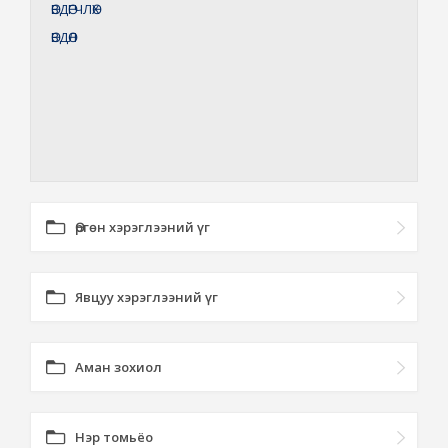
ӨВДӨГЧЛӨХ
ӨВДӨЛ
Өргөн хэрэглээний үг
Явцуу хэрэглээний үг
Аман зохиол
Нэр томьёо