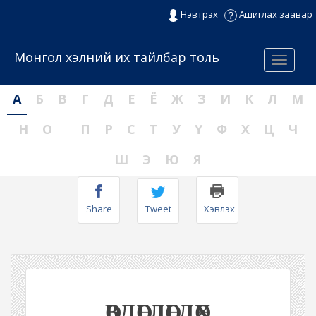
Нэвтрэх
Ашиглах заавар
Монгол хэлний их тайлбар толь
Menu
А
Б
В
Г
Д
Е
Ё
Ж
З
И
К
Л
М
Н
О
П
Р
С
Т
У
Ү
Ф
Х
Ц
Ч
Ш
Э
Ю
Я
Share
Tweet
Хэвлэх
ӨВДӨГЛӨГДӨХ