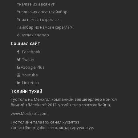
Үнэлгээ их авсан үг
Үнэлгээ их авсан тайлбар
Үг их нэмсэн хэрэглэгч
Тайлбар их нэмсэн хэрэглэгч
Ашиглах заавар
Сошиал сайт
Facebook
Twitter
Google Plus
Youtube
Linked In
Толийн тухай
Тус толь нь Мөнхгал компанийн зөвшөөрлөөр монгол
бичгийн 'Menksoft 2012' үсгийн тиг хэрэглэж байна.
www.Menksoft.com
Тус толийн талаарх санал хүсэлтээ
contact@mongoltoli.mn
хаягаар ирүүлнэ үү.