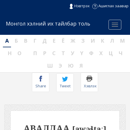
Нэвтрэх
Ашиглах заавар
Монгол хэлний их тайлбар толь
Menu
А
Б
В
Г
Д
Е
Ё
Ж
З
И
К
Л
М
Н
О
П
Р
С
Т
У
Ү
Ф
Х
Ц
Ч
Ш
Э
Ю
Я
Share
Tweet
Хэвлэх
АВАЛДАА
[awəɬtaː]