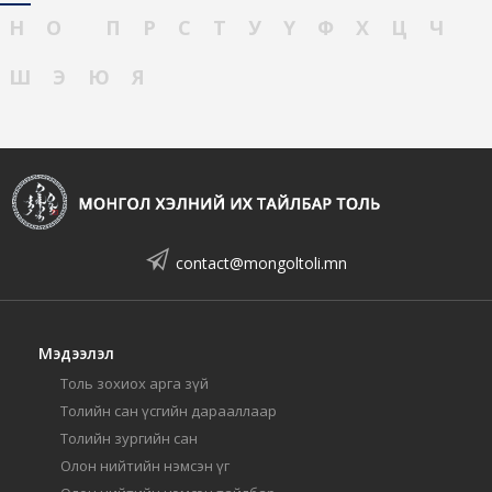
Н
О
П
Р
С
Т
У
Ү
Ф
Х
Ц
Ч
Ш
Э
Ю
Я
contact@mongoltoli.mn
Мэдээлэл
Толь зохиох арга зүй
Толийн сан үсгийн дарааллаар
Толийн зургийн сан
Олон нийтийн нэмсэн үг