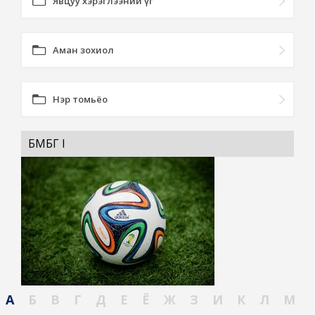
Явцуу хэрэглээний үг
Аман зохиол
Нэр томьёо
БӨМБӨГ I
А
Б
В
Г
Д
Е
Ё
Ж
З
И
К
Л
М