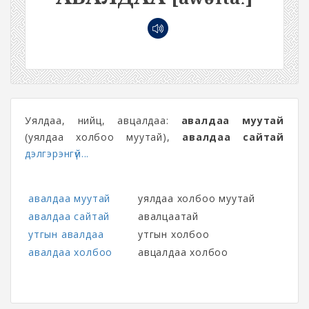
Уялдаа, нийц, авцалдаа:
авалдаа муутай
(уялдаа холбоо муутай),
авалдаа сайтай
дэлгэрэнгүй...
авалдаа муутай
уялдаа холбоо муутай
авалдаа сайтай
авалцаатай
утгын авалдаа
утгын холбоо
авалдаа холбоо
авцалдаа холбоо