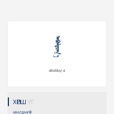
ᠠᠪᠤᠯᠳᠤᠭ᠎ᠠ
abulduγ-a
ХӨРШ
ҮГ
АВАЛДААГҮЙ