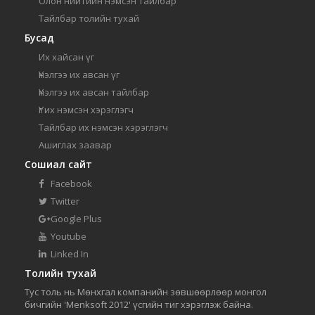
Олон нийтийн нэмсэн тайлбар
Тайлбар толийн тухай
Бусад
Их хайсан үг
Үнэлгээ их авсан үг
Үнэлгээ их авсан тайлбар
Үг их нэмсэн хэрэглэгч
Тайлбар их нэмсэн хэрэглэгч
Ашиглах заавар
Сошиал сайт
Facebook
Twitter
Google Plus
Youtube
Linked In
Толийн тухай
Тус толь нь Мөнхгал компанийн зөвшөөрлөөр монгол
бичгийн 'Menksoft 2012' үсгийн тиг хэрэглэж байна.