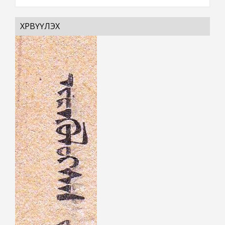
ХӨРВҮҮЛЭХ