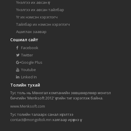
Үнэлгээ их авсан үг
Үнэлгээ их авсан тайлбар
Үг их нэмсэн хэрэглэгч
Тайлбар их нэмсэн хэрэглэгч
Ашиглах заавар
Сошиал сайт
Facebook
Twitter
Google Plus
Youtube
Linked In
Толийн тухай
Тус толь нь Мөнхгал компанийн зөвшөөрлөөр монгол
бичгийн 'Menksoft 2012' үсгийн тиг хэрэглэж байна.
www.Menksoft.com
Тус толийн талаарх санал хүсэлтээ
contact@mongoltoli.mn
хаягаар ирүүлнэ үү.