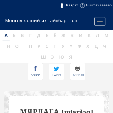
Нэвтрэх
Ашиглах заавар
Монгол хэлний их тайлбар толь
Menu
А
Б
В
Г
Д
Е
Ё
Ж
З
И
К
Л
М
Н
О
П
Р
С
Т
У
Ү
Ф
Х
Ц
Ч
Ш
Э
Ю
Я
Share
Tweet
Хэвлэх
МЯРЛАГА
[mjarɬəq]