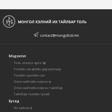
contact@mongoltoli.mn
Мэдээлэл
Толь зохиох арга зүй
Толийн сан үсгийн дарааллаар
Толийн зургийн сан
Олон нийтийн нэмсэн үг
Олон нийтийн нэмсэн тайлбар
Тайлбар толийн тухай
Бусад
Их хайсан үг