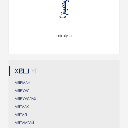
ᠮᠢᠷᠠᠯᠭ᠎ᠠ
miralγ-a
ХӨРШ
ҮГ
МЯРМАН
МЯРУУС
МЯРУУСЛАХ
МЯТААХ
МЯТАЛ
МЯТАМГАЙ