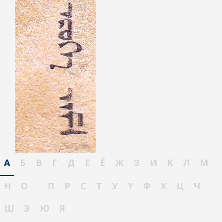
А
Б
В
Г
Д
Е
Ё
Ж
З
И
К
Л
М
Н
О
П
Р
С
Т
У
Ү
Ф
Х
Ц
Ч
Ш
Э
Ю
Я