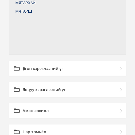
МЯТАРХАЙ
МЯТАРШ
Өргөн хэрэглээний үг
Явцуу хэрэглээний үг
Аман зохиол
Нэр томьёо