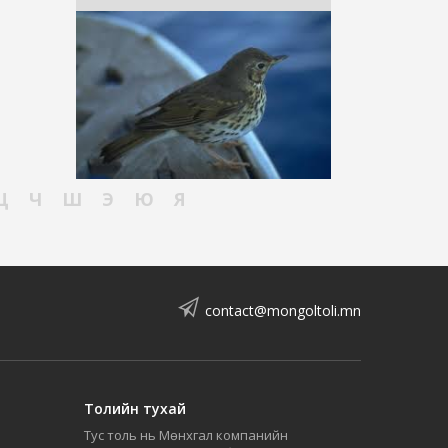
Ц
Ч
Ш
Э
Ю
Я
contact@mongoltoli.mn
Толийн тухай
Тус толь нь Мөнхгал компанийн