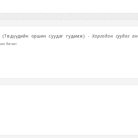
(Төвөдүүдийн оршин суудаг гудамж) -
Хоргодон суудаг ан
гын бичиг.