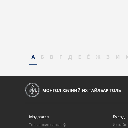
А
Б
В
Г
Д
Е
Ё
Ж
З
И
Мэдээлэл
Бусад
Толь зохиох арга зүй
Их хайса