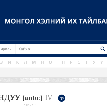
Toggle Dropdown
Кирил
З
И
К
Л
М
Н
О
П
Р
С
Т
У
Ү
НДУУ
IV
[antoː]
/ яриа /