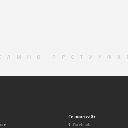
К
Л
М
Н
О
П
Р
С
Т
У
Ү
Ф
Х
Сошиал сайт
н үг
Facebook