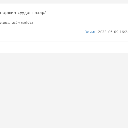
й оршин суудаг газар/
г маш сайн мэддэг
Зочин
2023-05-09 16:2