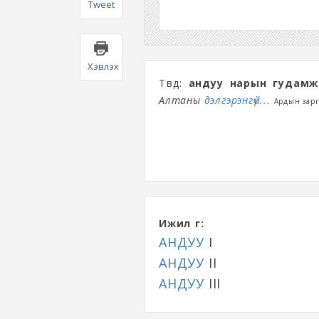
Tweet
Хэвлэх
Төвөд:
андуу нарын гудамж
Алтаны
дэлгэрэнгүй...
Ардын зар
Ижил үг:
АНДУУ
I
АНДУУ
II
АНДУУ
III