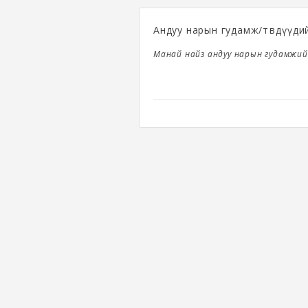
Андуу нарын гудамж/төвөдүүди
Манай найз андуу нарын гудамжий