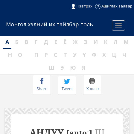
Нэвтрэх
Ашиглах заавар
Монгол хэлний их тайлбар толь
Menu
А
Б
В
Г
Д
Е
Ё
Ж
З
И
К
Л
М
Н
О
П
Р
С
Т
У
Ү
Ф
Х
Ц
Ч
Ш
Э
Ю
Я
Share
Tweet
Хэвлэх
АНДУУ
III
[antoː]