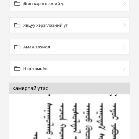
Өргөн хэрэглээний үг
Явцуу хэрэглээний үг
Аман зохиол
Нэр томьёо
камертай утас