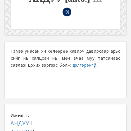
Тэмээ унасан хүн хөлөөрөө хавирч давирсаар арьс
үсийг нь халцсан нь; мөн ачаа муу татсанаас
савлаж цохих зэргээс болж
дэлгэрэнгүй...
Ижил үг:
АНДУУ
I