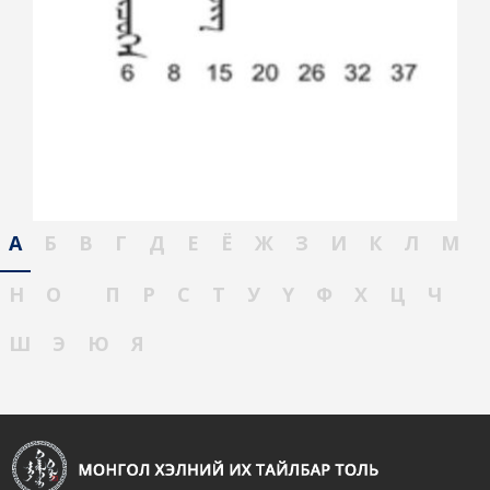
А
Б
В
Г
Д
Е
Ё
Ж
З
И
К
Л
М
Н
О
П
Р
С
Т
У
Ү
Ф
Х
Ц
Ч
Ш
Э
Ю
Я