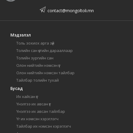
contact@mongoltoli.mn
Мэдээлэл
Толь зохиох арга зүй
Толийн сан үсгийн дарааллаар
Толийн зургийн сан
Олон нийтийн нэмсэн үг
Олон нийтийн нэмсэн тайлбар
Тайлбар толийн тухай
Бусад
Их хайсан үг
Үнэлгээ их авсан үг
Үнэлгээ их авсан тайлбар
Үг их нэмсэн хэрэглэгч
Тайлбар их нэмсэн хэрэглэгч