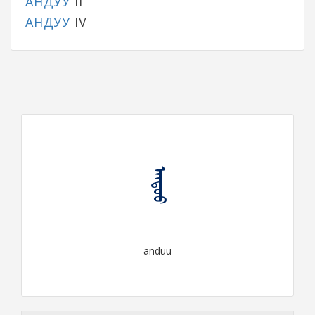
АНДУУ
II
АНДУУ
IV
ᠠᠨᠳᠤᠤ
anduu