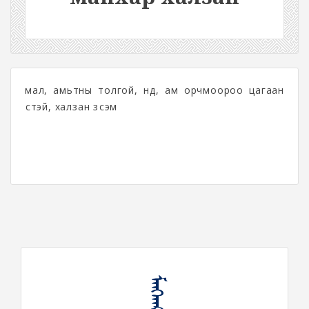
мал, амьтны толгой, нүд, ам орчмоороо цагаан
үстэй, халзан зүсэм