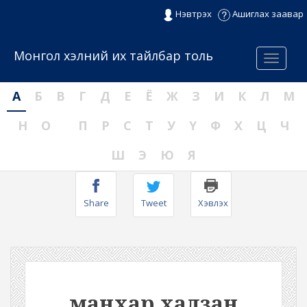
Нэвтрэх
Ашиглах заавар
Монгол хэлний их тайлбар толь
Menu
А
Б
В
Г
Д
Е
Ё
Ж
З
И
К
Л
М
Н
О
П
Р
С
Т
У
Ү
Ф
Х
Ц
Ч
Ш
Э
Ю
Я
Share
Tweet
Хэвлэх
манхар халзан