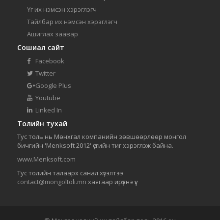
Үг их нэмсэн хэрэглэгч
Тайлбар их нэмсэн хэрэглэгч
Ашиглах заавар
Сошиал сайт
Facebook
Twitter
Google Plus
Youtube
Linked In
Толийн тухай
Тус толь нь Мөнхгал компанийн зөвшөөрлөөр монгол
бичгийн 'Menksoft 2012' үсгийн тиг хэрэглэж байна.
www.Menksoft.com
Тус толийн талаарх санал хүсэлтээ
contact@mongoltoli.mn
хаягаар ирүүлнэ үү.