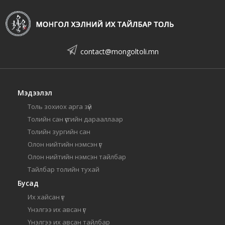
contact@mongoltoli.mn
Мэдээлэл
Толь зохиох арга зүй
Толийн сан үсгийн дарааллаар
Толийн зургийн сан
Олон нийтийн нэмсэн үг
Олон нийтийн нэмсэн тайлбар
Тайлбар толийн тухай
Бусад
Их хайсан үг
Үнэлгээ их авсан үг
Үнэлгээ их авсан тайлбар