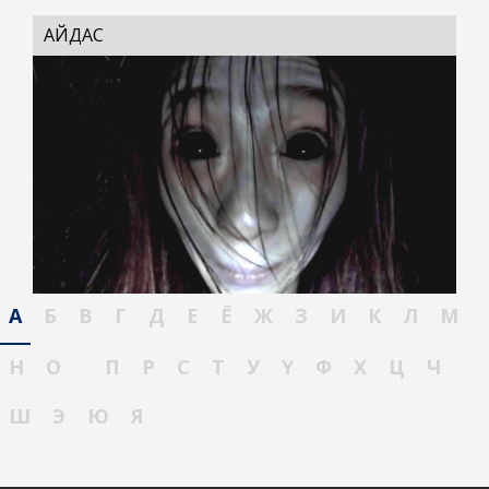
АЙДАС
А
Б
В
Г
Д
Е
Ё
Ж
З
И
К
Л
М
Н
О
П
Р
С
Т
У
Ү
Ф
Х
Ц
Ч
Ш
Э
Ю
Я