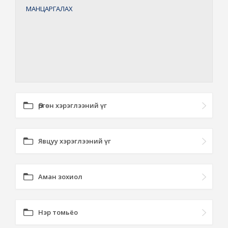
МАНЦАРГАЛАХ
Өргөн хэрэглээний үг
Явцуу хэрэглээний үг
Аман зохиол
Нэр томьёо