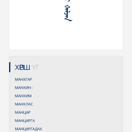
ᠮᠠᠩᠬᠠᠷ ᠬᠠᠯᠵᠠᠨ
ХӨРШ
ҮГ
МАНХГАР
МАНХИН
:
МАНХИМ
МАНХЛАС
МАНЦАР
МАНЦАРГА
МАНЦАРГАДАХ