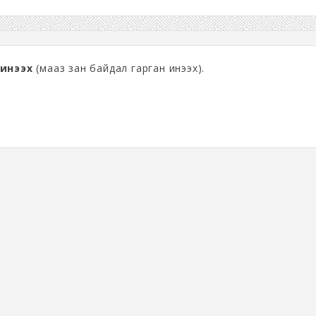
инээх
(мааз зан байдал гарган инээх).