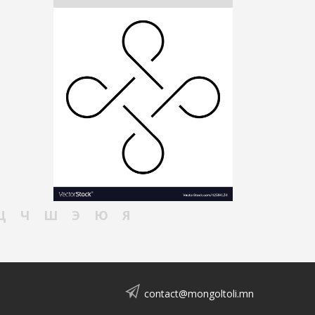
Ц
Ч
Ш
Э
Ю
Я
contact@mongoltoli.mn