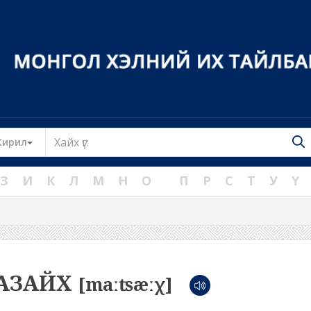
Toggle Dropdown
Кирил
З
И
К
Л
М
Н
О
П
Р
С
Т
У
Ү
АЗАЙХ
[maːʦæːχ]