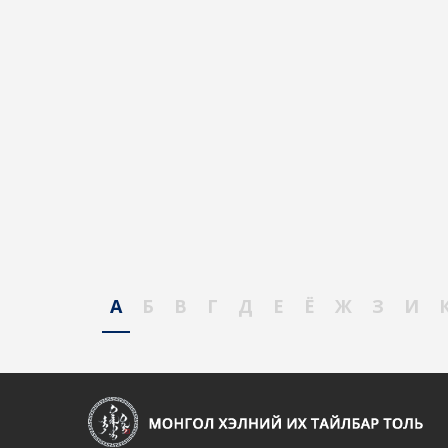
А
Б
В
Г
Д
Е
Ё
Ж
З
И