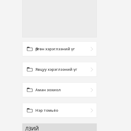
Өргөн хэрэглээний үг
Явцуу хэрэглээний үг
Аман зохиол
Нэр томьёо
ӨЛЗИЙ