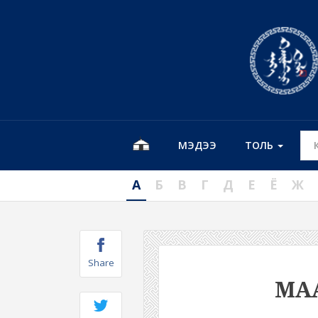
МЭДЭЭ
ТОЛЬ
А
Б
В
Г
Д
Е
Ё
Ж
Share
МА