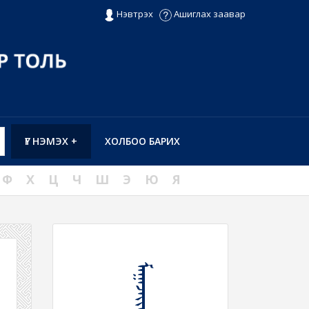
Нэвтрэх
Ашиглах заавар
ҮГ НЭМЭХ +
ХОЛБОО БАРИХ
Ф
Х
Ц
Ч
Ш
Э
Ю
Я
ᠮᠠᠭᠠᠵᠠᠶᠢᠬᠤ