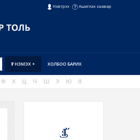
Нэвтрэх
Ашиглах заавар
ҮГ НЭМЭХ +
ХОЛБОО БАРИХ
Ф
Х
Ц
Ч
Ш
Э
Ю
Я
ᠯᠤᠪ