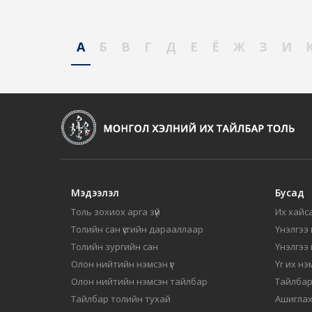
А
Б
В
Г
Д
Е
Ё
Ж
З
И
Мэдээлэл
Бусад
Толь зохиох арга зүй
Их хайса
Толийн сан үсгийн дарааллаар
Үнэлгээ 
Толийн зургийн сан
Үнэлгээ
Олон нийтийн нэмсэн үг
Үг их нэ
Олон нийтийн нэмсэн тайлбар
Тайлбар
Тайлбар толийн тухай
Ашиглах