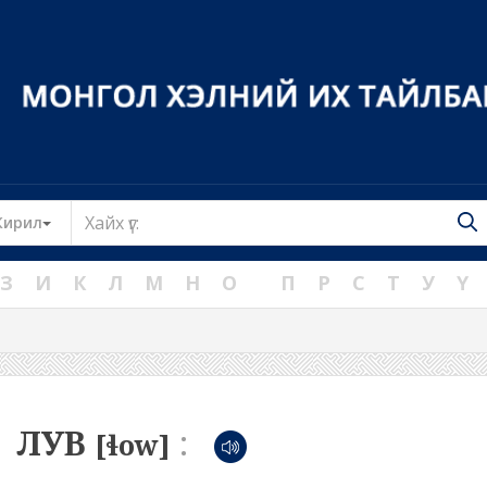
Toggle Dropdown
Кирил
З
И
К
Л
М
Н
О
П
Р
С
Т
У
Ү
ЛУВ
:
[ɬow]