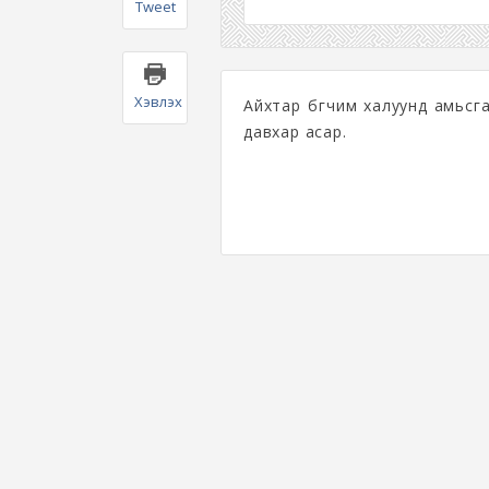
Tweet
Хэвлэх
Айхтар бүгчим халуунд амьсга
давхар асар.