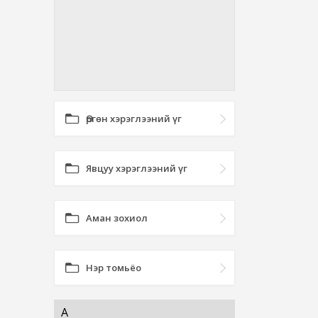
Өргөн хэрэглээний үг
Явцуу хэрэглээний үг
Аман зохиол
Нэр томьёо
А