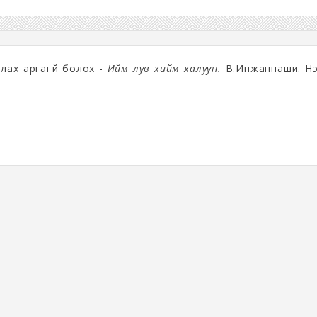
лах аргагүй болох -
Ийм лув хийм халуун.
В.Инжаннаши. Нэ