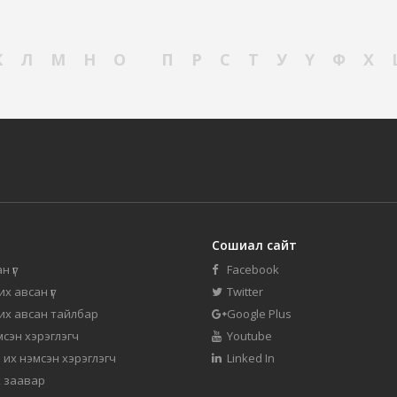
К
Л
М
Н
О
П
Р
С
Т
У
Ү
Ф
Х
Сошиал сайт
н үг
Facebook
их авсан үг
Twitter
 их авсан тайлбар
Google Plus
мсэн хэрэглэгч
Youtube
 их нэмсэн хэрэглэгч
Linked In
 заавар