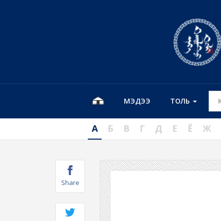
МЭДЭЭ
ТОЛЬ
А
Б
В
Г
Д
Е
Ё
Ж
Share