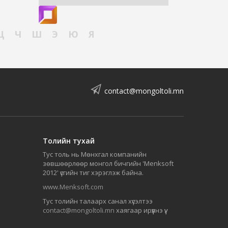
Ц
Ч
Ш
Э
Ю
Я
contact@mongoltoli.mn
Толийн тухай
Тус толь нь Мөнхгал компанийн
зөвшөөрлөөр монгол бичгийн 'Menksoft
2012' үсгийн тиг хэрэглэж байна.
www.Menksoft.com
Тус толийн талаарх санал хүсэлтээ
contact@mongoltoli.mn
хаягаар ирүүлнэ үү.