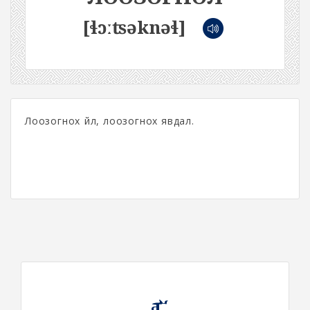
[ɬɔːʦəknəɬ]
Лоозогнох үйл, лоозогнох явдал.