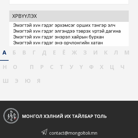
ХӨРВҮҮЛЭХ
А
Б
В
Г
Д
Е
Ё
Ж
З
И
К
Л
М
Н
О
П
Р
С
Т
У
Ү
Ф
Х
Ц
Ч
Ш
Э
Ю
Я
contact@mongoltoli.mn