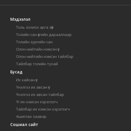
Мэдээлэл
Толь зохиох арга зүй
Толийн сан үсгийн дарааллаар
Толийн зургийн сан
Олон нийтийн нэмсэн үг
Олон нийтийн нэмсэн тайлбар
Тайлбар толийн тухай
Бусад
Их хайсан үг
Үнэлгээ их авсан үг
Үнэлгээ их авсан тайлбар
Үг их нэмсэн хэрэглэгч
Тайлбар их нэмсэн хэрэглэгч
Ашиглах заавар
Сошиал сайт