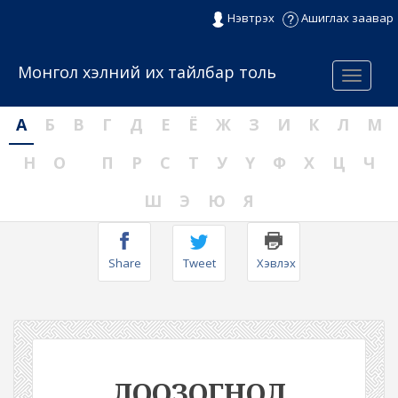
Нэвтрэх
Ашиглах заавар
Монгол хэлний их тайлбар толь
Menu
А
Б
В
Г
Д
Е
Ё
Ж
З
И
К
Л
М
Н
О
П
Р
С
Т
У
Ү
Ф
Х
Ц
Ч
Ш
Э
Ю
Я
Share
Tweet
Хэвлэх
ЛООЗОГНОЛ