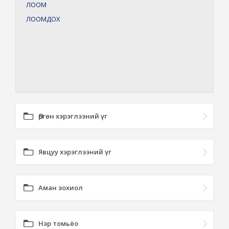
ЛООМ
ЛООМДОХ
Өргөн хэрэглээний үг
Явцуу хэрэглээний үг
Аман зохиол
Нэр томьёо