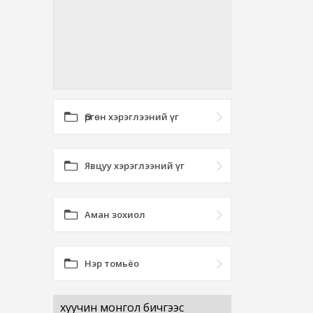
Өргөн хэрэглээний үг
Явцуу хэрэглээний үг
Аман зохиол
Нэр томьёо
хуучин монгол бичгээс