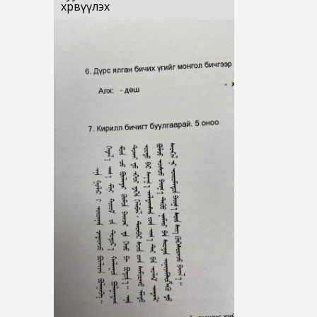
хөрвүүлэх