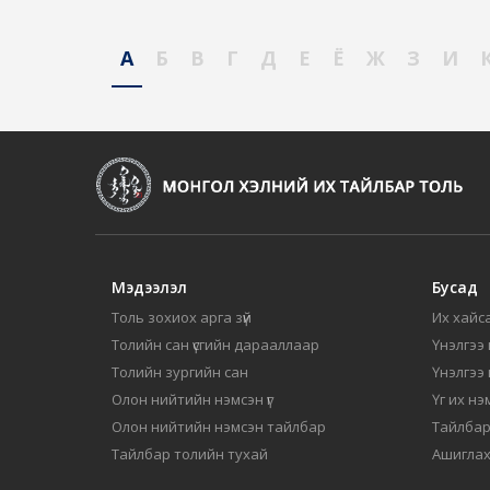
А
Б
В
Г
Д
Е
Ё
Ж
З
И
Мэдээлэл
Бусад
Толь зохиох арга зүй
Их хайса
Толийн сан үсгийн дарааллаар
Үнэлгээ 
Толийн зургийн сан
Үнэлгээ
Олон нийтийн нэмсэн үг
Үг их нэ
Олон нийтийн нэмсэн тайлбар
Тайлбар
Тайлбар толийн тухай
Ашиглах