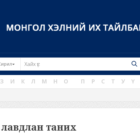
Toggle Dropdown
Кирил
З
И
К
Л
М
Н
О
П
Р
С
Т
У
Ү
лавдлан таних