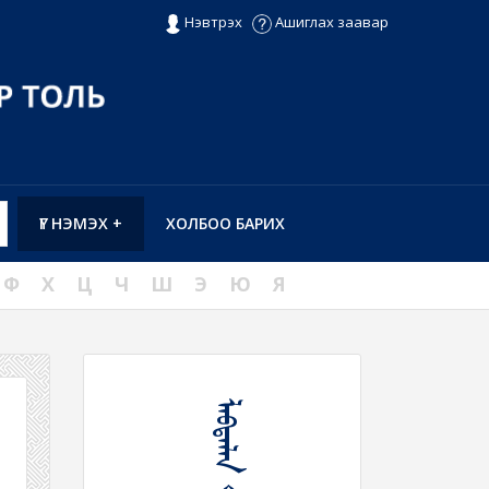
Нэвтрэх
Ашиглах заавар
ҮГ НЭМЭХ +
ХОЛБОО БАРИХ
Ф
Х
Ц
Ч
Ш
Э
Ю
Я
ᠯᠠᠪᠳᠠᠯᠠᠨ ᠲᠠᠨᠢᠬᠤ