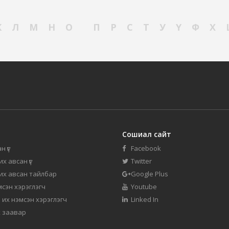
К
Л
М
Н
О
П
Р
С
Т
У
Ү
Ф
Х
Сошиал сайт
н үг
Facebook
их авсан үг
Twitter
 их авсан тайлбар
Google Plus
мсэн хэрэглэгч
Youtube
 их нэмсэн хэрэглэгч
Linked In
 заавар