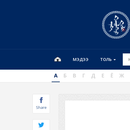
МЭДЭЭ
ТОЛЬ
А
Б
В
Г
Д
Е
Ё
Ж
Share