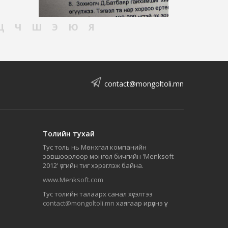
Ц
Ч
Ш
Э
Ю
Я
contact@mongoltoli.mn
Толийн тухай
Тус толь нь Мөнхгал компанийн
зөвшөөрлөөр монгол бичгийн 'Menksoft
2012' үсгийн тиг хэрэглэж байна.
www.Menksoft.com
Тус толийн талаарх санал хүсэлтээ
contact@mongoltoli.mn
хаягаар ирүүлнэ үү.