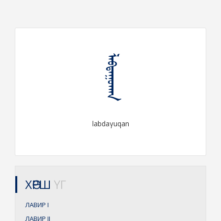
ᠯᠠᠪᠳᠠᠭᠤᠬᠠᠨ
labdaγuqan
ХӨРШ
ҮГ
ЛАВИР
I
ЛАВИР
II