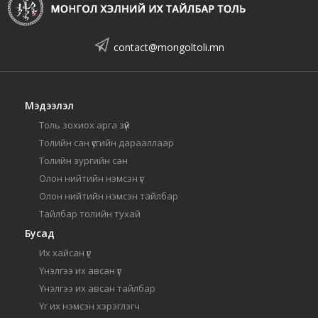
contact@mongoltoli.mn
Мэдээлэл
Толь зохиох арга зүй
Толийн сан үсгийн дарааллаар
Толийн зургийн сан
Олон нийтийн нэмсэн үг
Олон нийтийн нэмсэн тайлбар
Тайлбар толийн тухай
Бусад
Их хайсан үг
Үнэлгээ их авсан үг
Үнэлгээ их авсан тайлбар
Үг их нэмсэн хэрэглэгч