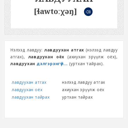
[ɬawtoːχəŋ]
Нэлээд лавдуу:
лавдуухан атгах
(нэлээд лавдуу
атгах),
лавдуухан оёх
(ахиухан зөрүүлж оёх),
лавдуухан
дэлгэрэнгүй...
(уртхан тайрах).
лавдуухан атгах
нэлээд лавдуу атгах
лавдуухан оёх
ахиухан зөрүүлж оёх
лавдуухан тайрах
уртхан тайрах