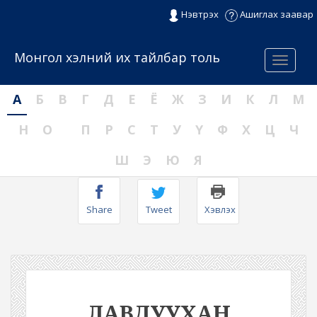
Нэвтрэх
Ашиглах заавар
Монгол хэлний их тайлбар толь
Menu
А
Б
В
Г
Д
Е
Ё
Ж
З
И
К
Л
М
Н
О
П
Р
С
Т
У
Ү
Ф
Х
Ц
Ч
Ш
Э
Ю
Я
Share
Tweet
Хэвлэх
ЛАВДУУХАН