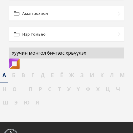
Аман зохиол
Нэр томьёо
хуучин монгол бичгээс хөрвүүлэх
А
Б
В
Г
Д
Е
Ё
Ж
З
И
К
Л
М
Н
О
П
Р
С
Т
У
Ү
Ф
Х
Ц
Ч
Ш
Э
Ю
Я