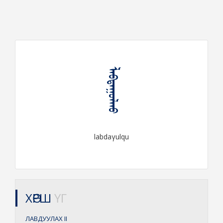
ᠯᠠᠪᠳᠠᠭᠤᠯᠬᠤ
labdaγulqu
ХӨРШ
ҮГ
ЛАВДУУЛАХ
II