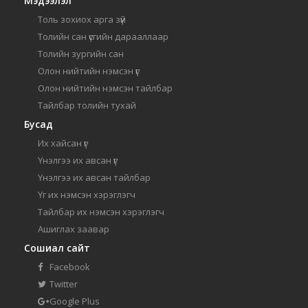
Мэдээлэл
Толь зохиох арга зүй
Толийн сан үсгийн дарааллаар
Толийн зургийн сан
Олон нийтийн нэмсэн үг
Олон нийтийн нэмсэн тайлбар
Тайлбар толийн тухай
Бусад
Их хайсан үг
Үнэлгээ их авсан үг
Үнэлгээ их авсан тайлбар
Үг их нэмсэн хэрэглэгч
Тайлбар их нэмсэн хэрэглэгч
Ашиглах заавар
Сошиал сайт
Facebook
Twitter
Google Plus