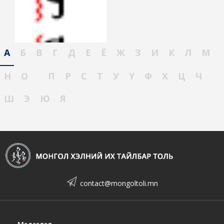
А
Б
В
Г
Д
Е
Ё
Ж
З
И
К
Л
М
Н
О
П
Р
С
Т
У
Ү
Ф
Х
Ц
Ч
Ш
Э
Ю
Я
contact@mongoltoli.mn