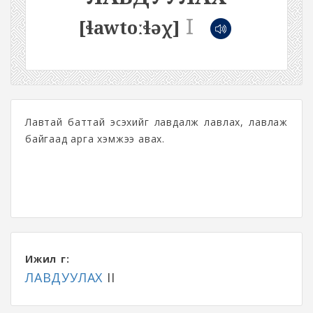
I
[ɬawtoːɬəχ]
Лавтай баттай эсэхийг лавдалж лавлах, лавлаж
байгаад арга хэмжээ авах.
Ижил үг:
ЛАВДУУЛАХ
II