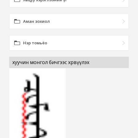
Аман зохиол
Нэр томьёо
хуучин монгол бичгээс хөрвүүлэх