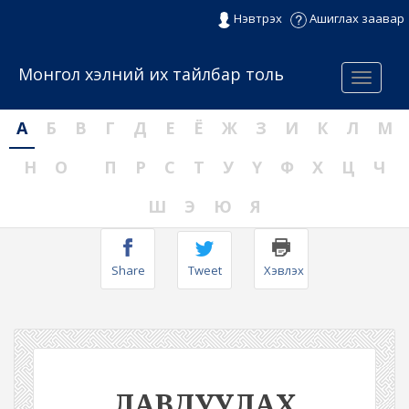
Нэвтрэх
Ашиглах заавар
Монгол хэлний их тайлбар толь
Menu
А
Б
В
Г
Д
Е
Ё
Ж
З
И
К
Л
М
Н
О
П
Р
С
Т
У
Ү
Ф
Х
Ц
Ч
Ш
Э
Ю
Я
Share
Tweet
Хэвлэх
ЛАВДУУЛАХ