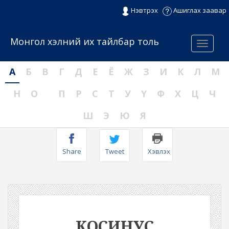
Нэвтрэх
Ашиглах заавар
Монгол хэлний их тайлбар толь
Menu
А
Б
В
Г
Д
Е
Ё
Ж
З
И
К
Л
М
Н
О
П
Р
С
Т
У
Ү
Ф
Х
Ц
Ч
Ш
Э
Ю
Я
Share
Tweet
Хэвлэх
КОСИНУС