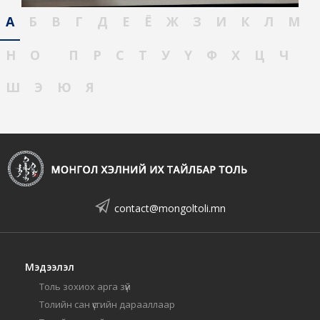
А
Б
В
Г
Д
Е
Ё
Ж
З
И
К
Л
М
Н
О
П
Р
С
Т
У
Ү
Ф
Х
Ц
Ч
Ш
Э
Ю
Я
contact@mongoltoli.mn
Мэдээлэл
Толь зохиох арга зүй
Толийн сан үсгийн дарааллаар