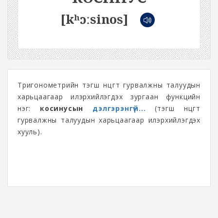
[kʰɔːsinos]
Тригонометрийн тэгш өнцөгт гурвалжны талуудын
харьцаагаар илэрхийлэгдэх зургаан функцийн
нэг:
косинусын
дэлгэрэнгүй...
(тэгш өнцөгт
гурвалжны талуудын харьцаагаар илэрхийлэгдэх
хууль).