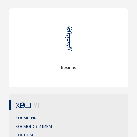
ᠺᠣᠰᠢᠨᠦᠢᠰ
kosinus
ХӨРШ
ҮГ
КОСМЕТИК
КОСМОПОЛИТИЗМ
КОСТЮМ