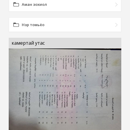
Аман зохиол
Нэр томьёо
камертай утас