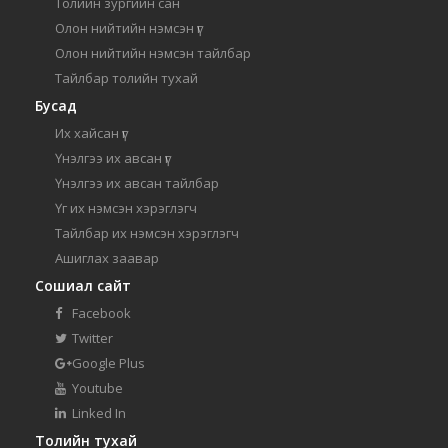
Толийн зургийн сан
Олон нийтийн нэмсэн үг
Олон нийтийн нэмсэн тайлбар
Тайлбар толийн тухай
Бусад
Их хайсан үг
Үнэлгээ их авсан үг
Үнэлгээ их авсан тайлбар
Үг их нэмсэн хэрэглэгч
Тайлбар их нэмсэн хэрэглэгч
Ашиглах заавар
Сошиал сайт
Facebook
Twitter
Google Plus
Youtube
Linked In
Толийн тухай