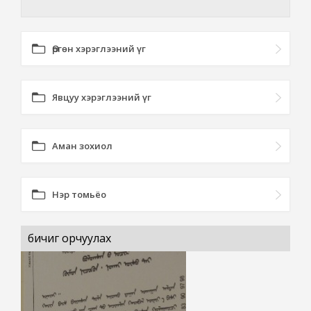
Өргөн хэрэглээний үг
Явцуу хэрэглээний үг
Аман зохиол
Нэр томьёо
бичиг орчуулах