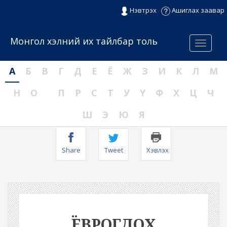
Нэвтрэх
Ашиглах заавар
Монгол хэлний их тайлбар толь
Menu
А
Б
В
Г
Д
Е
Ё
Ж
З
И
К
Л
М
Н
О
П
Р
С
Т
У
Ү
Ф
Х
Ц
Ч
Ш
Э
Ю
Я
Share
Tweet
Хэвлэх
ЁВРОГДОХ