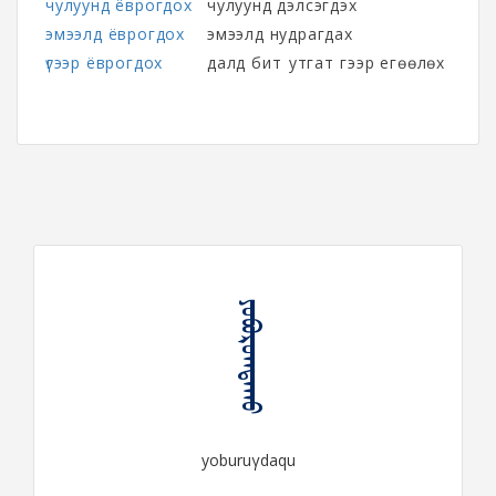
чулуунд ёврогдох
чулуунд дэлсэгдэх
эмээлд ёврогдох
эмээлд нудрагдах
үгээр ёврогдох
далд битүү утгат үгээр егөөлөх
ᠶᠣᠪᠤᠷᠤᠭᠳᠠᠬᠤ
yoburuγdaqu