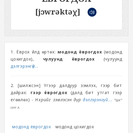
[jɔwrəktəχ]
1. Ёврох үйлд өртөх:
модонд ёврогдох
(модонд
цохигдох),
чулуунд ёврогдох
(чулуунд
дэлгэрэнгүй...
2. [шилжсэн] Үгээр далдуур зэмлэх, үгээр битүү
дайрах:
үгээр ёврогдох
(далд битүү утгат үгээр
егөөлөх)
- Нөхрийгөө зэмлэсэн дүр
дэлгэрэнгүй...
“Цог”
сэтгүүл.
модонд ёврогдох
модонд цохигдох