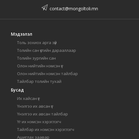
contact@mongoltoli.mn
Мэдээлэл
Толь зохиох арга зүй
Толийн сан үсгийн дарааллаар
Толийн зургийн сан
Олон нийтийн нэмсэн үг
Олон нийтийн нэмсэн тайлбар
Тайлбар толийн тухай
Бусад
Их хайсан үг
Үнэлгээ их авсан үг
Үнэлгээ их авсан тайлбар
Үг их нэмсэн хэрэглэгч
Тайлбар их нэмсэн хэрэглэгч
Ашиглах заавар