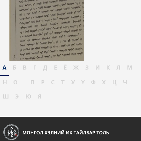
А
Б
В
Г
Д
Е
Ё
Ж
З
И
К
Л
М
Н
О
П
Р
С
Т
У
Ү
Ф
Х
Ц
Ч
Ш
Э
Ю
Я