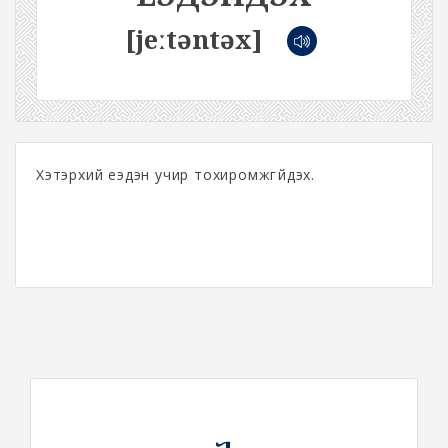
[jeːtəntəx]
Хэтэрхий еэдэн учир тохиромжгүйдэх.