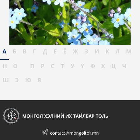
А
Б
В
Г
Д
Е
Ё
Ж
З
И
К
Л
М
Н
О
П
Р
С
Т
У
Ү
Ф
Х
Ц
Ч
Ш
Э
Ю
Я
contact@mongoltoli.mn