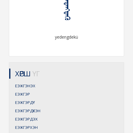
ᠶᠡᠳᠡᠩᠳᠡᠬᠦ
yedengdekü
ХӨРШ
ҮГ
ЕЭЖГЭНЭХ
ЕЭЖГЭР
ЕЭЖГЭРДҮҮ
ЕЭЖГЭРДҮҮХЭН
ЕЭЖГЭРДЭХ
ЕЭЖГЭРХЭН