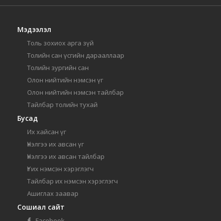
Мэдээлэл
Толь зохиох арга зүй
Толийн сан үсгийн дарааллаар
Толийн зургийн сан
Олон нийтийн нэмсэн үг
Олон нийтийн нэмсэн тайлбар
Тайлбар толийн тухай
Бусад
Их хайсан үг
Үнэлгээ их авсан үг
Үнэлгээ их авсан тайлбар
Үг их нэмсэн хэрэглэгч
Тайлбар их нэмсэн хэрэглэгч
Ашиглах заавар
Сошиал сайт
Facebook