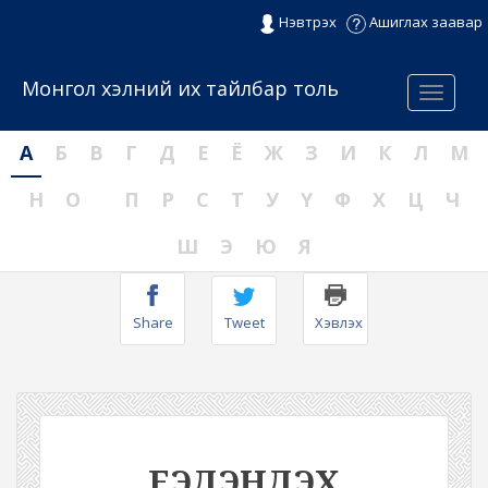
Нэвтрэх
Ашиглах заавар
Монгол хэлний их тайлбар толь
Menu
А
Б
В
Г
Д
Е
Ё
Ж
З
И
К
Л
М
Н
О
П
Р
С
Т
У
Ү
Ф
Х
Ц
Ч
Ш
Э
Ю
Я
Share
Tweet
Хэвлэх
ЕЭДЭНДЭХ