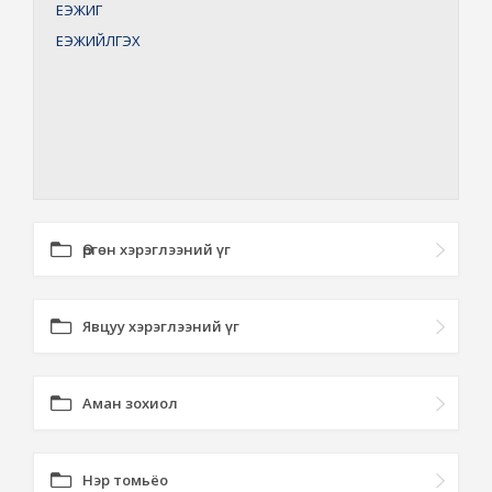
ЕЭЖИГ
ЕЭЖИЙЛГЭХ
Өргөн хэрэглээний үг
Явцуу хэрэглээний үг
Аман зохиол
Нэр томьёо