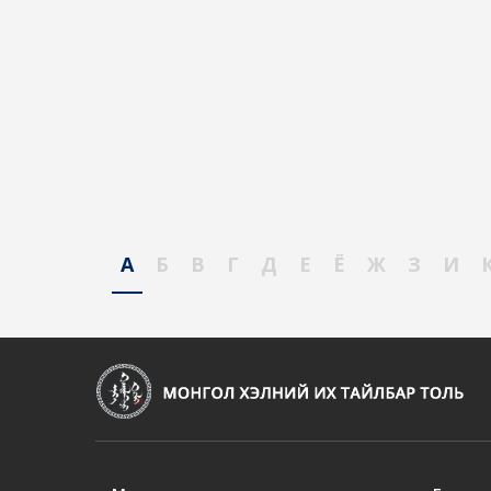
А
Б
В
Г
Д
Е
Ё
Ж
З
И