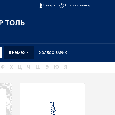
Нэвтрэх
Ашиглах заавар
ҮГ НЭМЭХ +
ХОЛБОО БАРИХ
Ф
Х
Ц
Ч
Ш
Э
Ю
Я
ᠶᠡᠩᠭᠦᠨ