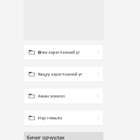
Өргөн хэрэглээний үг
Явцуу хэрэглээний үг
Аман зохиол
Нэр томьёо
бичиг орчуулах