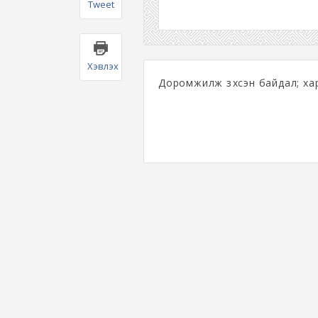
Tweet
Хэвлэх
Доромжилж зүхсэн байдал; хар