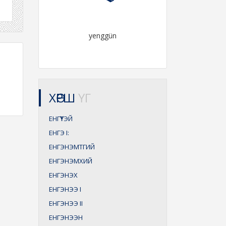
yenggün
ХӨРШ
ҮГ
ЕНГҮҮТЭЙ
ЕНГЭ
I:
ЕНГЭНЭМТГИЙ
ЕНГЭНЭМХИЙ
ЕНГЭНЭХ
ЕНГЭНЭЭ
I
ЕНГЭНЭЭ
II
ЕНГЭНЭЭН