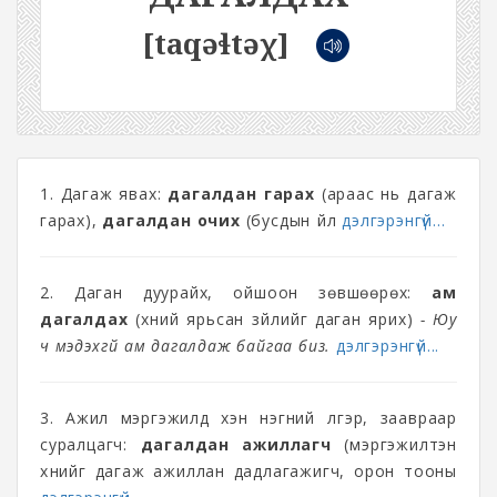
[taqəɬtəχ]
1. Дагаж явах:
дагалдан гарах
(араас нь дагаж
гарах),
дагалдан очих
(бусдын үйл
дэлгэрэнгүй...
2. Даган дуурайх, ойшоон зөвшөөрөх:
ам
дагалдах
(хүний ярьсан зүйлийг даган ярих)
- Юу
ч мэдэхгүй ам дагалдаж байгаа биз.
дэлгэрэнгүй...
3. Ажил мэргэжилд хэн нэгний үлгэр, заавраар
суралцагч:
дагалдан ажиллагч
(мэргэжилтэн
хүнийг дагаж ажиллан дадлагажигч, орон тооны