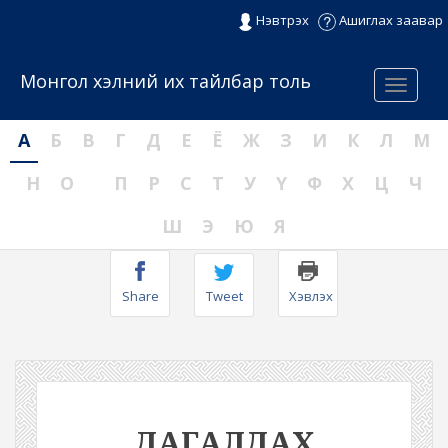
Нэвтрэх
Ашиглах заавар
Монгол хэлний их тайлбар толь
Menu
А
Б
В
Г
Д
Е
Ё
Ж
З
И
К
Л
М
Н
О
П
Р
С
Т
У
Ү
Ф
Х
Ц
Ч
Ш
Э
Ю
Я
Share
Tweet
Хэвлэх
ДАГАЛДАХ