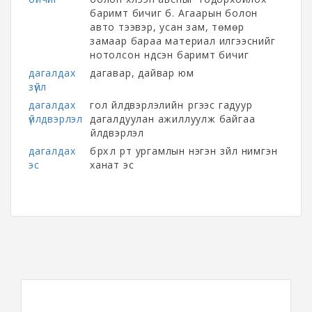
баримт бичиг б. Агаарын болон
авто тээвэр, усан зам, төмөр
замаар бараа материал илгээснийг
нотолсон үндсэн баримт бичиг
дагалдах
дагавар, дайвар юм
зүйл
дагалдах
гол үйлдвэрлэлийн үүргээс гадуур
үйлдвэрлэл
дагалдуулан ажиллуулж байгаа
үйлдвэрлэл
дагалдах
бүрхүүл үрт ургамлын нэгэн зүйл нимгэн
эс
ханат эс