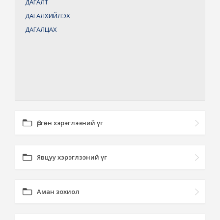
ДАГАЛТ
ДАГАЛХИЙЛЭХ
ДАГАЛЦАХ
Өргөн хэрэглээний үг
Явцуу хэрэглээний үг
Аман зохиол