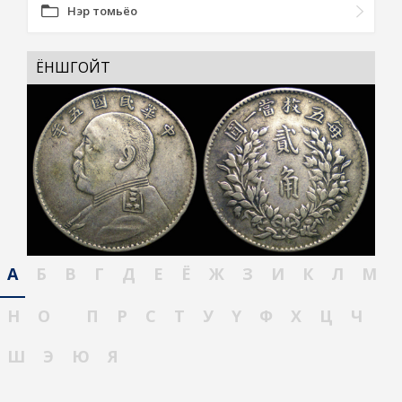
Нэр томьёо
ЁНШГОЙТ
А
Б
В
Г
Д
Е
Ё
Ж
З
И
К
Л
М
Н
О
П
Р
С
Т
У
Ү
Ф
Х
Ц
Ч
Ш
Э
Ю
Я