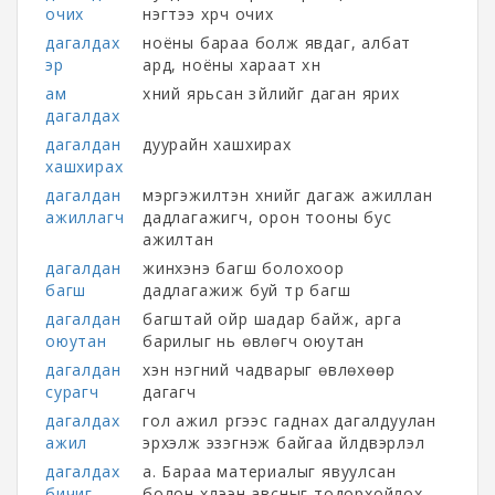
очих
нэгтээ хүрч очих
дагалдах
ноёны бараа болж явдаг, албат
эр
ард, ноёны хараат хүн
ам
хүний ярьсан зүйлийг даган ярих
дагалдах
дагалдан
дуурайн хашхирах
хашхирах
дагалдан
мэргэжилтэн хүнийг дагаж ажиллан
ажиллагч
дадлагажигч, орон тооны бус
ажилтан
дагалдан
жинхэнэ багш болохоор
багш
дадлагажиж буй түр багш
дагалдан
багштай ойр шадар байж, арга
оюутан
барилыг нь өвлөгч оюутан
дагалдан
хэн нэгний чадварыг өвлөхөөр
сурагч
дагагч
дагалдах
гол ажил үүргээс гаднах дагалдуулан
ажил
эрхэлж эзэгнэж байгаа үйлдвэрлэл
дагалдах
а. Бараа материалыг явуулсан
бичиг
болон хүлээн авсныг тодорхойлох