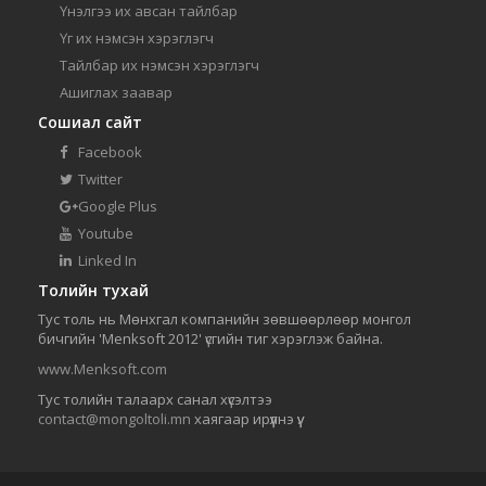
Үнэлгээ их авсан тайлбар
Үг их нэмсэн хэрэглэгч
Тайлбар их нэмсэн хэрэглэгч
Ашиглах заавар
Сошиал сайт
Facebook
Twitter
Google Plus
Youtube
Linked In
Толийн тухай
Тус толь нь Мөнхгал компанийн зөвшөөрлөөр монгол
бичгийн 'Menksoft 2012' үсгийн тиг хэрэглэж байна.
www.Menksoft.com
Тус толийн талаарх санал хүсэлтээ
contact@mongoltoli.mn
хаягаар ирүүлнэ үү.