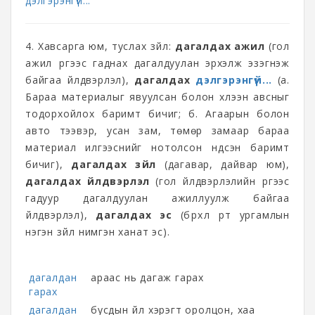
дэлгэрэнгүй...
4. Хавсарга юм, туслах зүйл:
дагалдах ажил
(гол
ажил үүргээс гаднах дагалдуулан эрхэлж эзэгнэж
байгаа үйлдвэрлэл),
дагалдах
дэлгэрэнгүй...
(а.
Бараа материалыг явуулсан болон хүлээн авсныг
тодорхойлох баримт бичиг; б. Агаарын болон
авто тээвэр, усан зам, төмөр замаар бараа
материал илгээснийг нотолсон үндсэн баримт
бичиг),
дагалдах зүйл
(дагавар, дайвар юм),
дагалдах үйлдвэрлэл
(гол үйлдвэрлэлийн үүргээс
гадуур дагалдуулан ажиллуулж байгаа
үйлдвэрлэл),
дагалдах эс
(бүрхүүл үрт ургамлын
нэгэн зүйл нимгэн ханат эс).
дагалдан
араас нь дагаж гарах
гарах
дагалдан
бусдын үйл хэрэгт оролцон, хаа