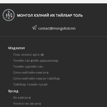
contact@mongoltoli.mn
Мэдээлэл
Толь зохиох арга зүй
Толийн сан үсгийн дарааллаар
Толийн зургийн сан
Олон нийтийн нэмсэн үг
Олон нийтийн нэмсэн тайлбар
Тайлбар толийн тухай
Бусад
Их хайсан үг
Үнэлгээ их авсан үг