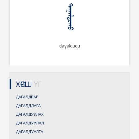
ᠳᠠᠭᠠᠯᠳᠤᠬᠤ
daγalduqu
ХӨРШ
ҮГ
ДАГАЛДВАР
ДАГАЛДЛАГА
ДАГАЛДУУЛАХ
ДАГАЛДУУЛАЛ
ДАГАЛДУУЛГА