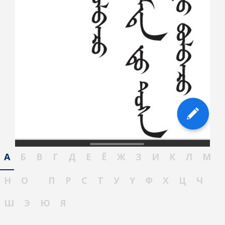
А
Б
В
Г
Д
Е
Ё
Ж
З
И
К
Л
М
Н
О
П
Р
С
Т
У
Ү
Ф
Х
Ц
Ч
Ш
Э
Ю
Я