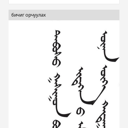
бичиг орчуулах