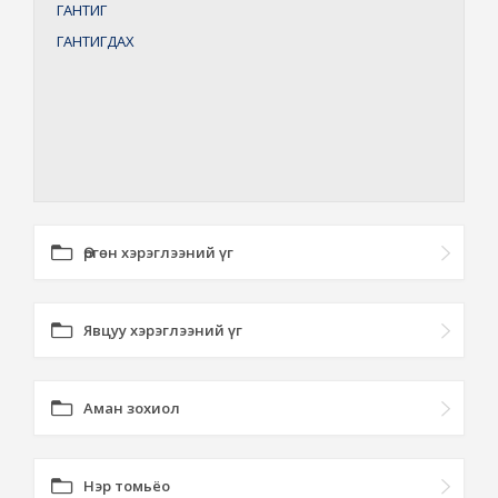
ГАНТИГ
ГАНТИГДАХ
Өргөн хэрэглээний үг
Явцуу хэрэглээний үг
Аман зохиол
Нэр томьёо