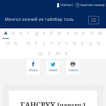
Нэвтрэх
Ашиглах заавар
Монгол хэлний их тайлбар толь
Menu
А
Б
В
Г
Д
Е
Ё
Ж
З
И
К
Л
М
Н
О
П
Р
С
Т
У
Ү
Ф
Х
Ц
Ч
Ш
Э
Ю
Я
Share
Tweet
Хэвлэх
ГАНСРУУ
[qaŋsroː]