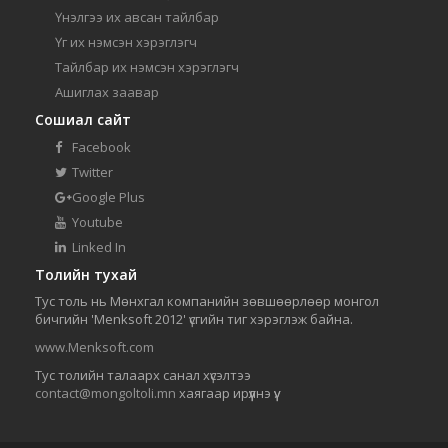
Үнэлгээ их авсан тайлбар
Үг их нэмсэн хэрэглэгч
Тайлбар их нэмсэн хэрэглэгч
Ашиглах заавар
Сошиал сайт
Facebook
Twitter
Google Plus
Youtube
Linked In
Толийн тухай
Тус толь нь Мөнхгал компанийн зөвшөөрлөөр монгол
бичгийн 'Menksoft 2012' үсгийн тиг хэрэглэж байна.
www.Menksoft.com
Тус толийн талаарх санал хүсэлтээ
contact@mongoltoli.mn
хаягаар ирүүлнэ үү.