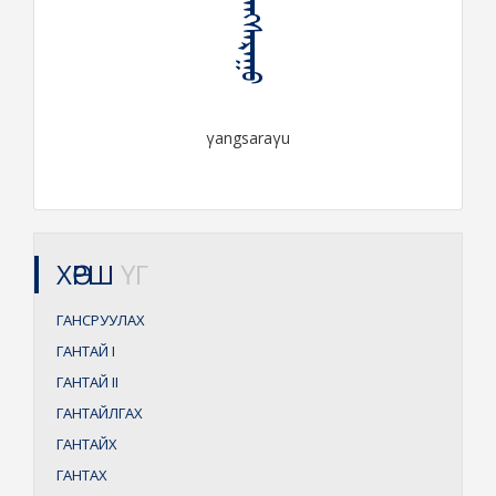
ᠭᠠᠩᠰᠠᠷᠠᠭᠤ
γangsaraγu
ХӨРШ
ҮГ
ГАНСРУУЛАХ
ГАНТАЙ
I
ГАНТАЙ
II
ГАНТАЙЛГАХ
ГАНТАЙХ
ГАНТАХ