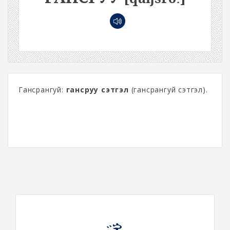
Гансрангуй:
гансруу сэтгэл
(гансрангуй сэтгэл).