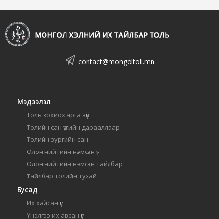
contact@mongoltoli.mn
Мэдээлэл
Толь зохиох арга зүй
Толийн сан үсгийн дарааллаар
Толийн зургийн сан
Олон нийтийн нэмсэн үг
Олон нийтийн нэмсэн тайлбар
Тайлбар толийн тухай
Бусад
Их хайсан үг
Үнэлгээ их авсан үг