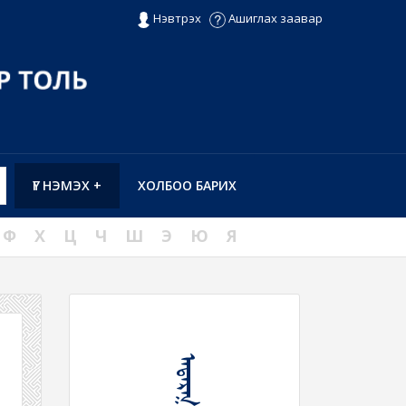
Нэвтрэх
Ашиглах заавар
ҮГ НЭМЭХ +
ХОЛБОО БАРИХ
Ф
Х
Ц
Ч
Ш
Э
Ю
Я
ᠠᠳᠠᠷᠭ᠎ᠠ