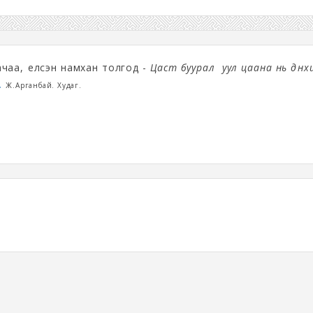
чаа, үелсэн намхан толгод -
Цаст буурал уул цаана нь дүн
.
Ж.Арганбай. Худаг.