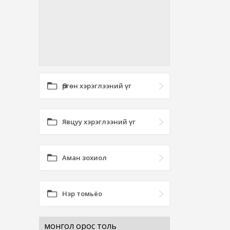
Өргөн хэрэглээний үг
Явцуу хэрэглээний үг
Аман зохиол
Нэр томьёо
монгол орос толь