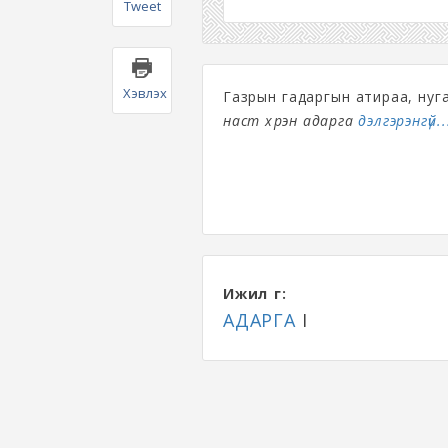
Tweet
Хэвлэх
Газрын гадаргын атираа, нуга
наст хүрэн адарга
дэлгэрэнгүй..
Ижил үг:
АДАРГА
I