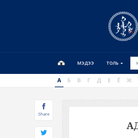
МЭДЭЭ
ТОЛЬ
А
Б
В
Г
Д
Е
Ё
Ж
Share
А