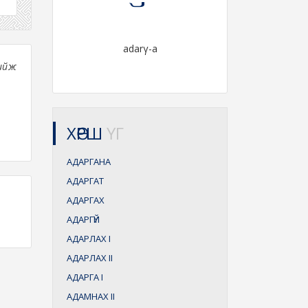
adarγ-a
хийж
ХӨРШ
ҮГ
АДАРГАНА
АДАРГАТ
АДАРГАХ
АДАРГҮЙ
АДАРЛАХ
I
АДАРЛАХ
II
АДАРГА
I
АДАМНАХ
II