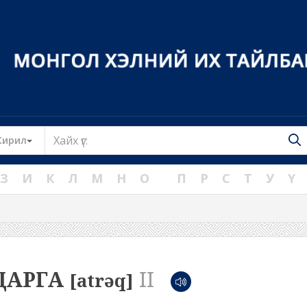
Toggle Dropdown
Кирил
З
И
К
Л
М
Н
О
П
Р
С
Т
У
Ү
ДАРГА
II
[atrəq]