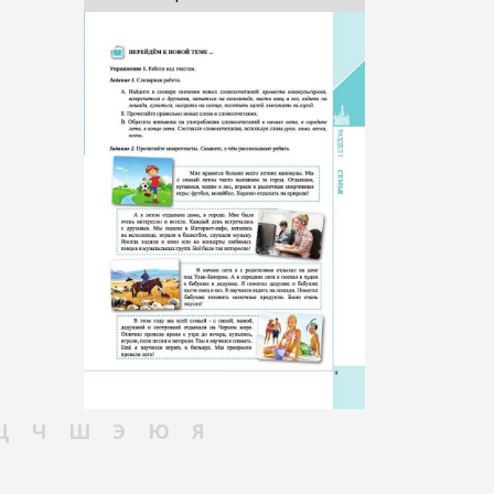
Ц
Ч
Ш
Э
Ю
Я