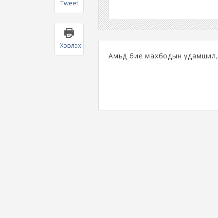
Tweet
Хэвлэх
Амьд бие махбодын удамшил, 