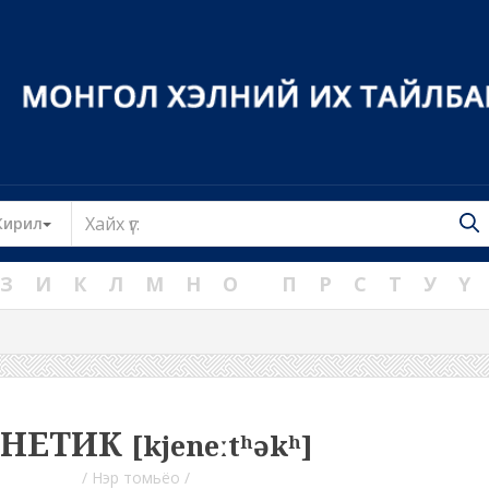
Toggle Dropdown
Кирил
З
И
К
Л
М
Н
О
П
Р
С
Т
У
Ү
ЕНЕТИК
[kjeneːtʰəkʰ]
/ Нэр томьёо /