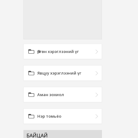
Өргөн хэрэглээний үг
Явцуу хэрэглээний үг
Аман зохиол
Нэр томьёо
БАЙЦАЙ