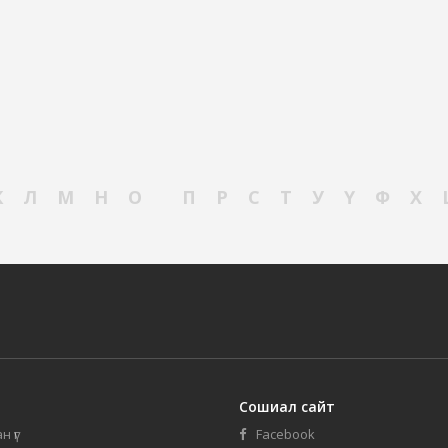
К
Л
М
Н
О
П
Р
С
Т
У
Ү
Ф
Х
Сошиал сайт
н үг
Facebook