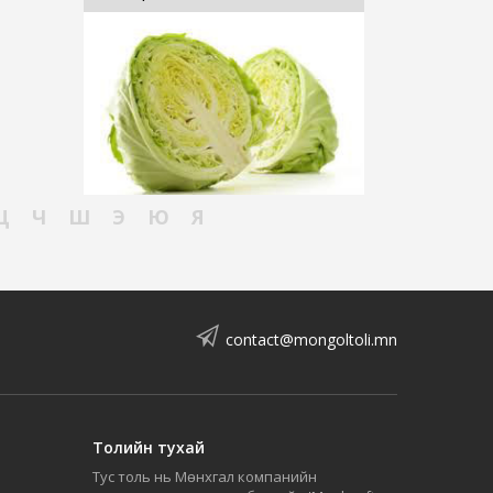
Ц
Ч
Ш
Э
Ю
Я
contact@mongoltoli.mn
Толийн тухай
Тус толь нь Мөнхгал компанийн