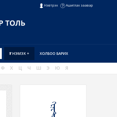
Нэвтрэх
Ашиглах заавар
ҮГ НЭМЭХ +
ХОЛБОО БАРИХ
Ф
Х
Ц
Ч
Ш
Э
Ю
Я
ᠭᠸᠨ᠋ᠸᠲ᠋ᠢᠺ᠋᠋᠋᠋᠋᠋᠋