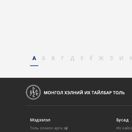
А
Б
В
Г
Д
Е
Ё
Ж
З
И
Мэдээлэл
Бусад
Толь зохиох арга зүй
Их хайса