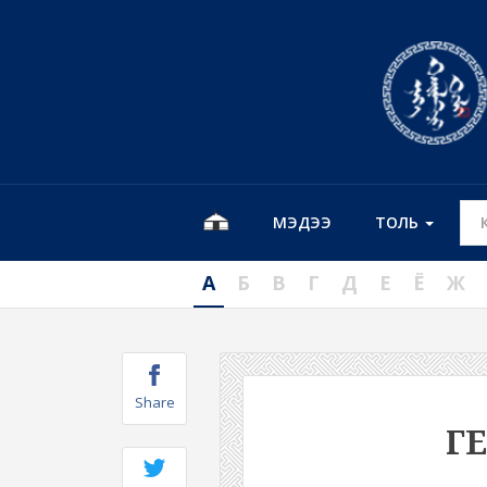
МЭДЭЭ
ТОЛЬ
А
Б
В
Г
Д
Е
Ё
Ж
Share
Г