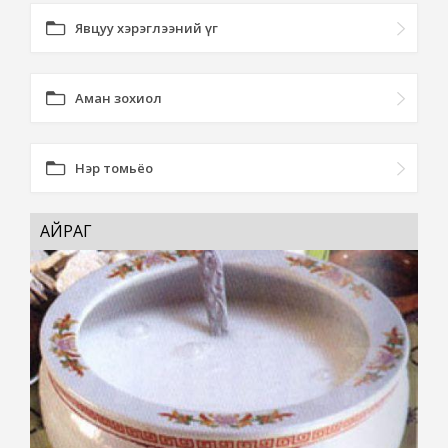
Явцуу хэрэглээний үг
Аман зохиол
Нэр томьёо
АЙРАГ