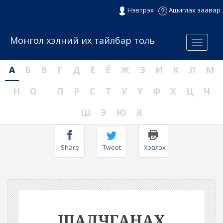
Нэвтрэх
Ашиглах заавар
Монгол хэлний их тайлбар толь
Menu
А
Б
В
Г
Д
Е
Ё
Ж
З
И
К
Л
М
Н
О
П
Р
С
Т
У
Ү
Ф
Х
Ц
Ч
Ш
Э
Ю
Я
Share
Tweet
Хэвлэх
ШАЛЧГАНАХ