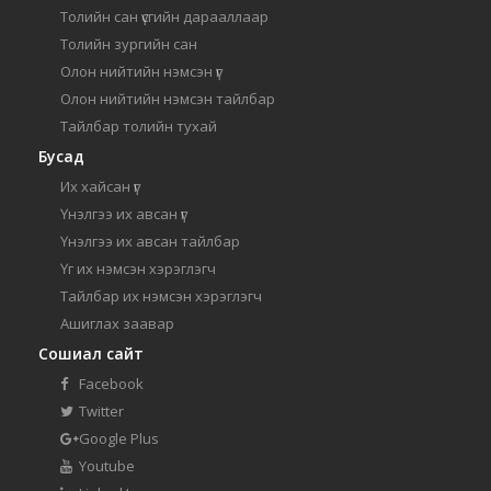
Толийн сан үсгийн дарааллаар
Толийн зургийн сан
Олон нийтийн нэмсэн үг
Олон нийтийн нэмсэн тайлбар
Тайлбар толийн тухай
Бусад
Их хайсан үг
Үнэлгээ их авсан үг
Үнэлгээ их авсан тайлбар
Үг их нэмсэн хэрэглэгч
Тайлбар их нэмсэн хэрэглэгч
Ашиглах заавар
Сошиал сайт
Facebook
Twitter
Google Plus
Youtube