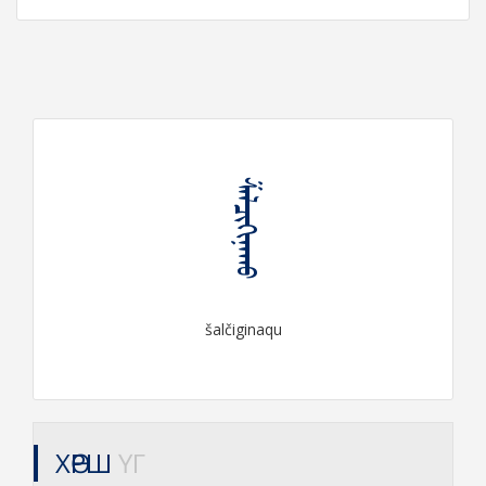
ᠱᠠᠯᠴᠢᠭᠢᠨᠠᠬᠤ
šalčiginaqu
ХӨРШ
ҮГ