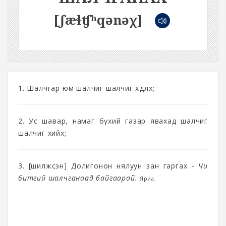
[ʃæɬʧʰqənəχ]
1. Шалчгар юм шалчиг шалчиг хөдлөх;
2. Ус шавар, намаг бүхий газар явахад шалчиг
шалчиг хийх;
3. [шилжсэн] Долигонон нялуун зан гаргах -
Чи
битгий шалчганаад байгаарай.
Яриа.