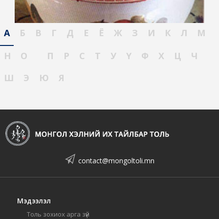
А
Б
В
Г
Д
Е
Ё
Ж
З
И
К
Л
М
Н
О
П
Р
С
Т
У
Ү
Ф
Х
Ц
Ч
Ш
Э
Ю
Я
contact@mongoltoli.mn
Мэдээлэл
Толь зохиох арга зүй