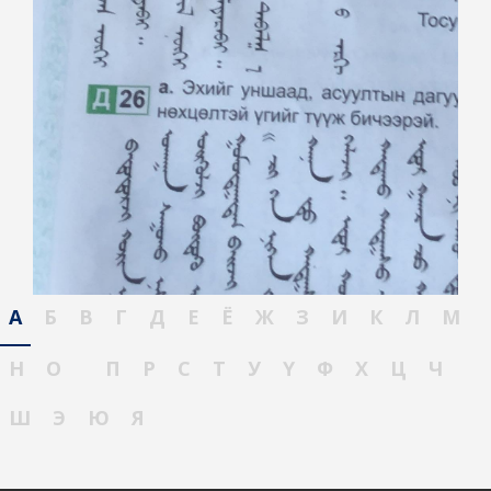
А
Б
В
Г
Д
Е
Ё
Ж
З
И
К
Л
М
Н
О
П
Р
С
Т
У
Ү
Ф
Х
Ц
Ч
Ш
Э
Ю
Я