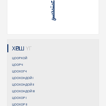
ᠬᠤᠪᠢᠩ ᠴᠣᠭᠤᠷᠤᠬᠤ
ХӨРШ
ҮГ
ЦООРХОЙ
ЦООРЧ
ЦООХОГЧ
ЦООХОНДОЙ
I
ЦООХОНДОЙ
II
ЦООХОНДОЙ
III
ЦООХОР
I
ЦООХОР
II