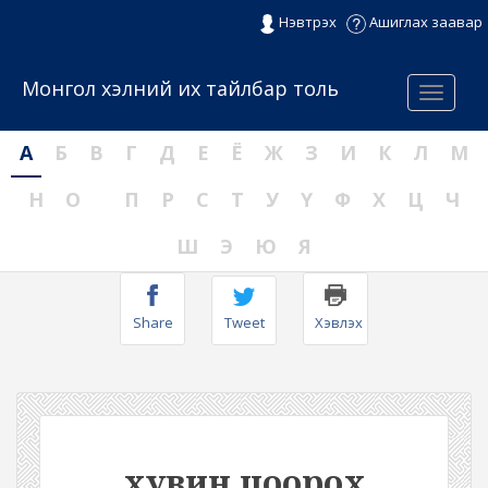
Нэвтрэх
Ашиглах заавар
Монгол хэлний их тайлбар толь
Menu
А
Б
В
Г
Д
Е
Ё
Ж
З
И
К
Л
М
Н
О
П
Р
С
Т
У
Ү
Ф
Х
Ц
Ч
Ш
Э
Ю
Я
Share
Tweet
Хэвлэх
хувин цоорох