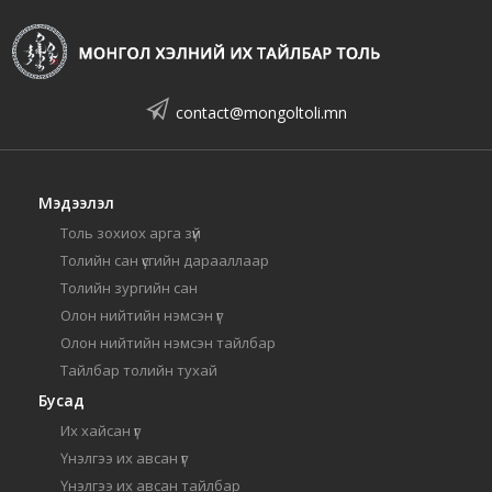
contact@mongoltoli.mn
Мэдээлэл
Толь зохиох арга зүй
Толийн сан үсгийн дарааллаар
Толийн зургийн сан
Олон нийтийн нэмсэн үг
Олон нийтийн нэмсэн тайлбар
Тайлбар толийн тухай
Бусад
Их хайсан үг
Үнэлгээ их авсан үг
Үнэлгээ их авсан тайлбар