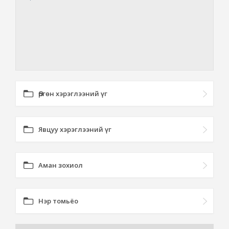
Өргөн хэрэглээний үг
Явцуу хэрэглээний үг
Аман зохиол
Нэр томьёо