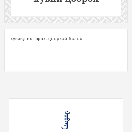
хувинд нүх гарах, цоорхой болох