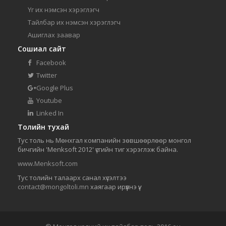
Үг их нэмсэн хэрэглэгч
Тайлбар их нэмсэн хэрэглэгч
Ашиглах заавар
Сошиал сайт
Facebook
Twitter
Google Plus
Youtube
Linked In
Толийн тухай
Тус толь нь Мөнхгал компанийн зөвшөөрлөөр монгол
бичгийн 'Menksoft 2012' үсгийн тиг хэрэглэж байна.
www.Menksoft.com
Тус толийн талаарх санал хүсэлтээ
contact@mongoltoli.mn
хаягаар ирүүлнэ үү.