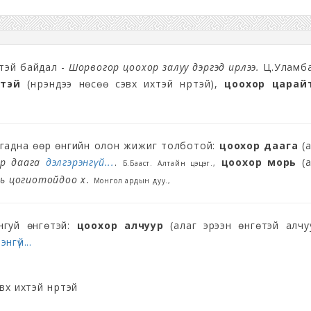
ихтэй байдал -
Шорвогор цоохор залуу дэргэд ирлээ.
Ц.Уламба
ртэй
(нүүрэндээ нөсөө сэвх ихтэй нүүртэй),
цоохор царай
 гадна өөр өнгийн олон жижиг толботой:
цоохор даага
(а
ор даага
дэлгэрэнгүй...
.
цоохор морь
(а
Б.Бааст. Алтайн цэцэг.,
ь цогиотойдоо хө.
Монгол ардын дуу.,
нгуй өнгөтэй:
цоохор алчуур
(алаг эрээн өнгөтэй алчуу
нгүй...
вх ихтэй нүүртэй