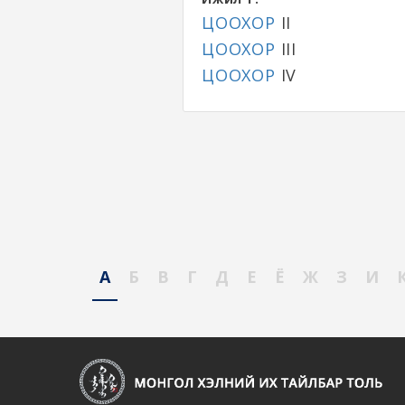
ЦООХОР
II
ЦООХОР
III
ЦООХОР
IV
А
Б
В
Г
Д
Е
Ё
Ж
З
И