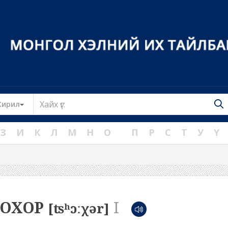
Toggle Dropdown
Кирил
З
И
К
Л
М
Н
О
П
Р
С
Т
У
Ү
ООХОР
I
[ʦʰɔːχər]