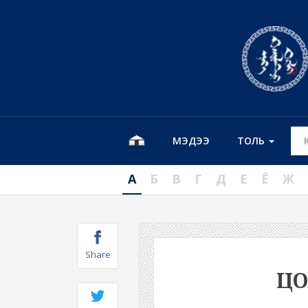
МЭДЭЭ
ТОЛЬ
А
Б
В
Г
Д
Е
Ё
Ж
Share
Ц