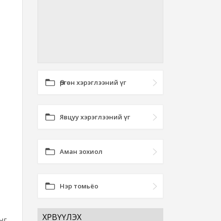
Өргөн хэрэглээний үг
Явцуу хэрэглээний үг
Аман зохиол
Нэр томьёо
ХӨРВҮҮЛЭХ
ыг