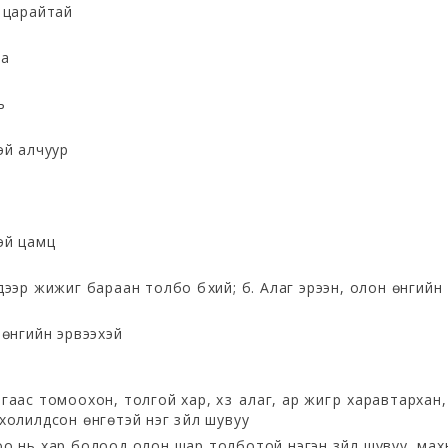
й царайтай
га
ь
эй алчуур
эй цамц
дээр жижиг бараан толбо бүхий; б. Алаг эрээн, олон өнгийн
 өнгийн эрвээхэй
аас томоохон, толгой хар, хүзүү алаг, ар жигүүр харавтархан,
холилдсон өнгөтэй нэг зүйл шувуу
оо нь хар болоод олон шар толботой нэгэн зүйл шувуу, мах