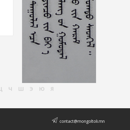
Ц
Ч
Ш
Э
Ю
Я
contact@mongoltoli.mn