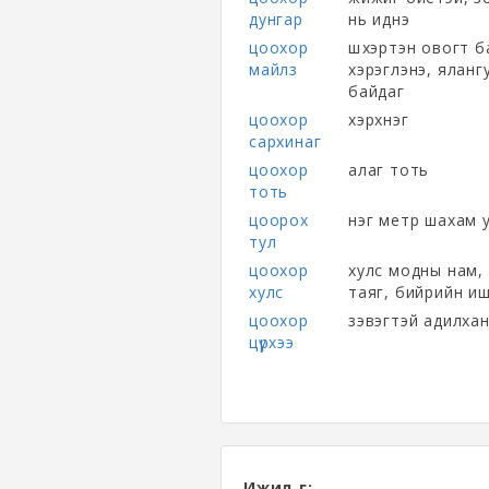
дунгар
нь иднэ
цоохор
шүхэртэн овогт б
майлз
хэрэглэнэ, яланг
байдаг
цоохор
хэрхнэг
сархинаг
цоохор
алаг тоть
тоть
цоорох
нэг метр шахам у
тул
цоохор
хулс модны нам, 
хулс
таяг, бийрийн и
цоохор
зэвэгтэй адилхан,
цүрхээ
Ижил үг: