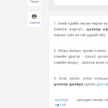
Tweet
Хэвлэх
1. Хүний нүүрийн нөсөө нөрөө 
Зовлон жаргал.
,
цоохор нүү
(нөсөө сэвх ихтэй царайтай);
2. Морь малын чухам зүсмээс
зүсмийн даага) -
Хөөрхий цоох
зүсмийн морь) -
Цоохор морь н
3. Алаг эрээн, олон хольцо
цоохор даавуу
(эрээн
дэлгэрэ
цоохор
нүүрэндээ нөсөө сэ
нүүртэй