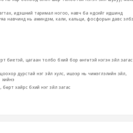
агтах, идэшний таримал ногоо, навч ба үндсийг идшинд
уяа навчинд нь аминдэм, кали, кальци, фосфорын давс элб
рт биетэй, цагаан толбо бүхий бор өнгөтэй нэгэн зүйл загас
цоохор дурстай нэг зүйл хулс, ишээр нь чимэглэлийн зүйл,
ш хийнэ
 бөрт хайрс бүхий нэг зүйл загас