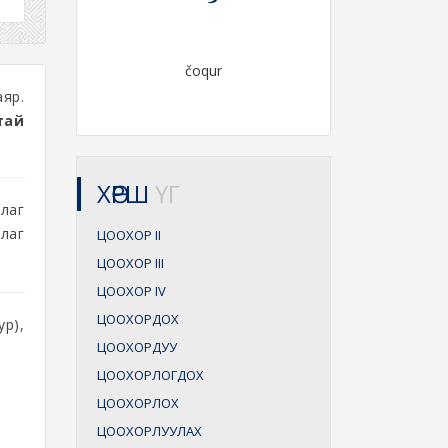
čoqur
яр.
тай
ХӨРШ
ҮГ
лаг
лаг
ЦООХОР
II
ЦООХОР
III
ЦООХОР
IV
ЦООХОРДОХ
р),
ЦООХОРДУУ
ЦООХОРЛОГДОХ
ЦООХОРЛОХ
ЦООХОРЛУУЛАХ