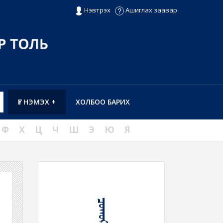
Нэвтрэх
Ашиглах заавар
ҮГ НЭМЭХ +
ХОЛБОО БАРИХ
Ф
Х
Ц
Ч
Ш
Э
Ю
Я
ᠴᠣᠬᠤᠷ