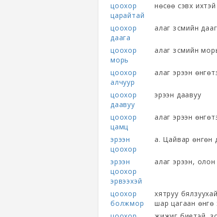
цоохор
нөсөө сэвх ихтэ
царайтай
цоохор
алаг зүсмийн даа
даага
цоохор
алаг зүсмийн мор
морь
цоохор
алаг эрээн өнгөт
алчуур
цоохор
эрээн даавуу
даавуу
цоохор
алаг эрээн өнгөт
цамц
эрээн
а. Цайвар өнгөн 
цоохор
эрээн
алаг эрээн, олон
цоохор
эрвээхэй
цоохор
хятруу бялзуухайг
болжмор
шар цагаан өнгө 
цоохор
жижиг биетэй, з