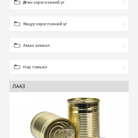
Өргөн хэрэглээний үг
Явцуу хэрэглээний үг
Аман зохиол
Нэр томьёо
ЛААЗ