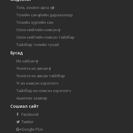
Толь зохиох арга зүй
Толийн сан үсгийн дарааллаар
Толийн зургийн сан
Олон нийтийн нэмсэн үг
Олон нийтийн нэмсэн тайлбар
Тайлбар толийн тухай
Бусад
Их хайсан үг
Үнэлгээ их авсан үг
Үнэлгээ их авсан тайлбар
Үг их нэмсэн хэрэглэгч
Тайлбар их нэмсэн хэрэглэгч
Ашиглах заавар
Сошиал сайт
Facebook
Twitter
Google Plus