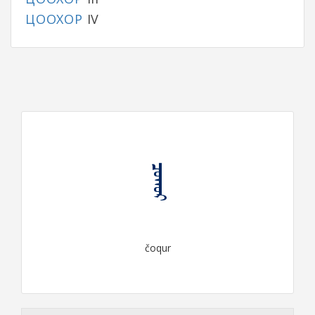
ЦООХОР
IV
ᠴᠣᠬᠤᠷ
čoqur