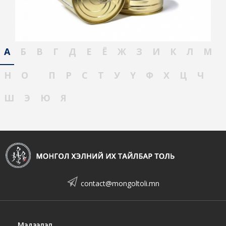
А
Б
В
Г
Д
Е
Ё
Ж
З
И
К
Л
М
Н
О
П
Р
С
Т
У
Ү
Ф
Х
Ц
Ч
Ш
Э
Ю
Я
contact@mongoltoli.mn
Мэдээлэл