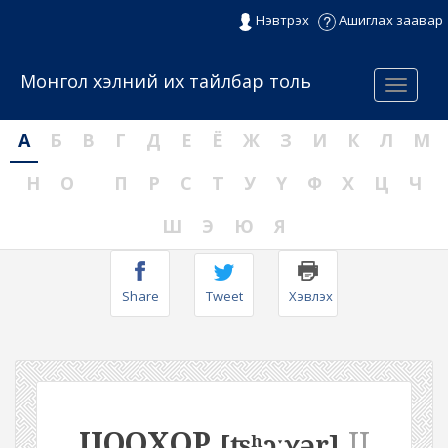
Нэвтрэх
Ашиглах заавар
Монгол хэлний их тайлбар толь
Menu
А
Б
В
Г
Д
Е
Ё
Ж
З
И
К
Л
М
Н
О
П
Р
С
Т
У
Ү
Ф
Х
Ц
Ч
Ш
Э
Ю
Я
Share
Tweet
Хэвлэх
ЦООХОР
II
[ʦʰɔːχər]