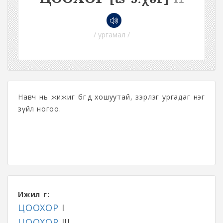
/ ургамал /
Навч нь жижиг бөгөөд хошуутай, зэрлэг ургадаг нэг
зүйл ногоо.
Ижил үг:
ЦООХОР
I
ЦООХОР
III