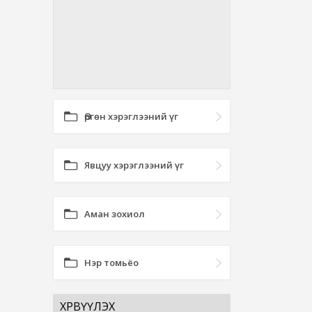
Өргөн хэрэглээний үг
Явцуу хэрэглээний үг
Аман зохиол
Нэр томьёо
ХӨРВҮҮЛЭХ