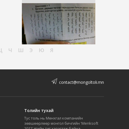
Ц
Ч
Ш
Э
Ю
Я
contact@mongoltoli.mn
Толийн тухай
Тус толь нь Мөнхгал компанийн
зөвшөөрлөөр монгол бичгийн 'Menksoft
2012' үсгийн тиг хэрэглэж байна.