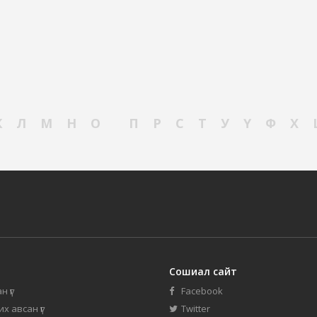
К
Л
М
Н
О
П
Р
С
Т
У
Ү
Ф
Х
Сошиал сайт
н үг
Facebook
их авсан үг
Twitter