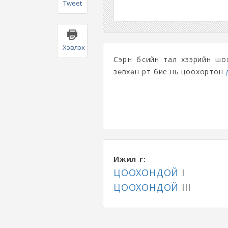
Tweet
Хэвлэх
Сэрүүн бүсийн тал хээрийн ш
зөвхөн үрт бие нь цоохортон
Ижил үг:
ЦООХОНДОЙ
I
ЦООХОНДОЙ
III