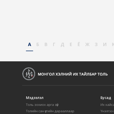
А
Б
В
Г
Д
Е
Ё
Ж
З
И
Мэдээлэл
Бусад
Толь зохиох арга зүй
Их хайса
Толийн сан үсгийн дарааллаар
Үнэлгээ 