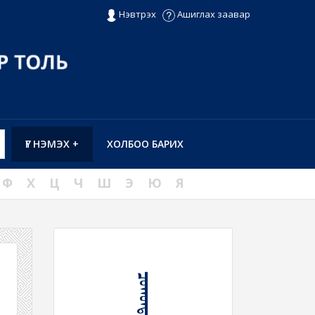
Нэвтрэх
Ашиглах заавар
ҮГ НЭМЭХ +
ХОЛБОО БАРИХ
Ф
Х
Ц
Ч
Ш
Э
Ю
Я
ᠴᠣᠬᠤᠨᠳᠠᠢ