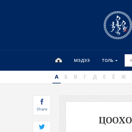
МЭДЭЭ
ТОЛЬ
А
Б
В
Г
Д
Е
Ё
Ж
Share
ЦООХ