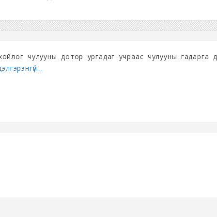
охойлог чулууны дотор ургадаг учраас чулууны гадарга 
дэлгэрэнгүй...