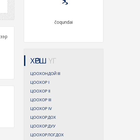
čoqundai
дээр
ХӨРШ
ҮГ
ЦООХОНДОЙ
III
ЦООХОР
I
ЦООХОР
II
ЦООХОР
III
ЦООХОР
IV
ЦООХОРДОХ
ЦООХОРДУУ
ЦООХОРЛОГДОХ