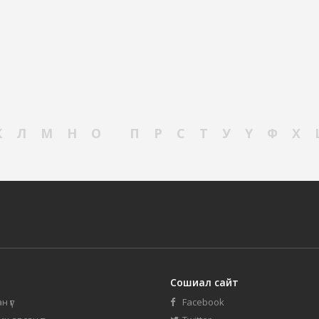
К
Л
М
Н
О
П
Р
С
Т
У
Ү
Ф
Х
Сошиал сайт
н үг
Facebook