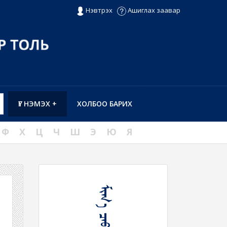
Нэвтрэх
Ашиглах заавар
ҮГ НЭМЭХ +
ХОЛБОО БАРИХ
Ф
Х
Ц
Ч
Ш
Э
Ю
Я
ᠮᠢᠬ᠎ᠠ ᠴᠠᠪᠴᠢᠬᠤ