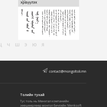
хөрвүүлэх
Ц
Ч
Ш
Э
Ю
Я
contact@mongoltoli.mn
Толийн тухай
Тус толь нь Мөнхгал компанийн
зөвшөөрлөөр монгол бичгийн 'Menksoft