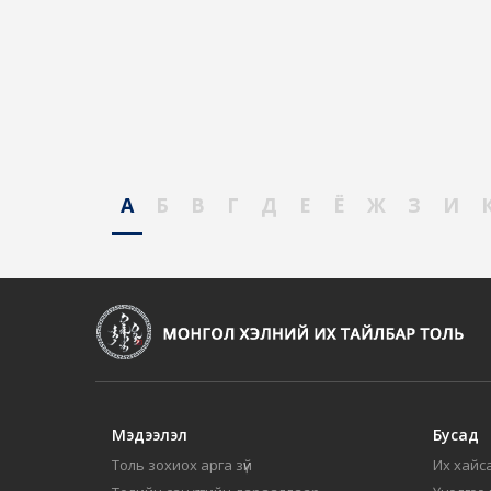
А
Б
В
Г
Д
Е
Ё
Ж
З
И
Мэдээлэл
Бусад
Толь зохиох арга зүй
Их хайса