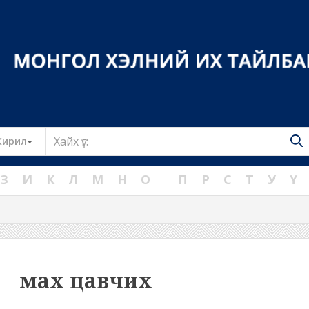
Toggle Dropdown
Кирил
З
И
К
Л
М
Н
О
П
Р
С
Т
У
Ү
мах цавчих