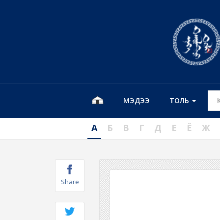
МЭДЭЭ
ТОЛЬ
А
Б
В
Г
Д
Е
Ё
Ж
Share