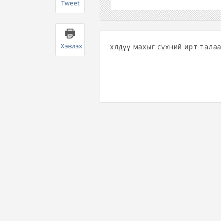
Tweet
Хэвлэх
хөлдүү махыг сүхний ирт тала