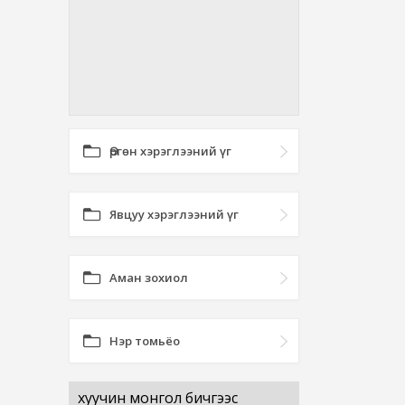
Өргөн хэрэглээний үг
Явцуу хэрэглээний үг
Аман зохиол
Нэр томьёо
хуучин монгол бичгээс