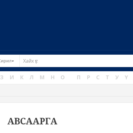
Toggle Dropdown
Кирил
З
И
К
Л
М
Н
О
П
Р
С
Т
У
Ү
АВСААРГА