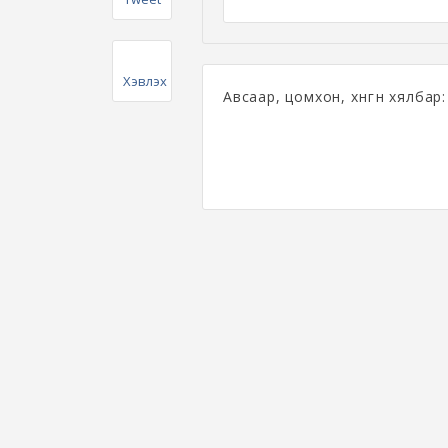
Хэвлэх
Авсаар, цомхон, хөнгөн хялбар