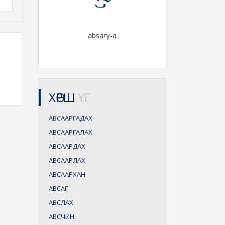
absarγ-a
ХӨРШ
ҮГ
АВСААРГАДАХ
АВСААРГАЛАХ
АВСААРДАХ
АВСААРЛАХ
АВСААРХАН
АВСАГ
АВСЛАХ
АВСЧИН