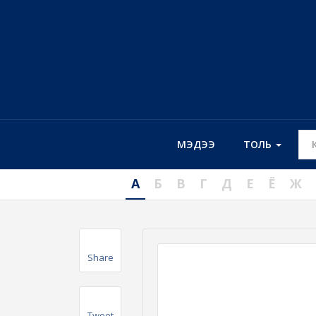
МЭДЭЭ
ТОЛЬ
А
Б
В
Г
Д
Е
Ё
Ж
Share
Tweet