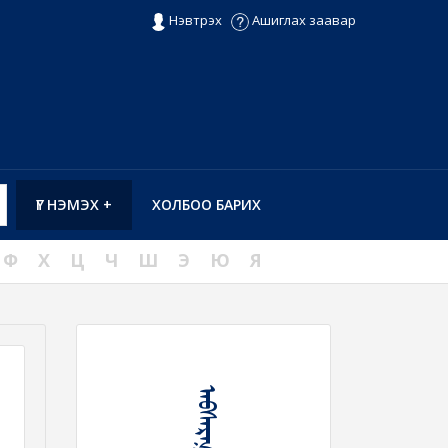
Нэвтрэх
Ашиглах заавар
ҮГ НЭМЭХ +
ХОЛБОО БАРИХ
Ф
Х
Ц
Ч
Ш
Э
Ю
Я
ᠠᠪᠰᠠᠷᠭ᠎ᠠ