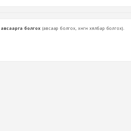
:
авсаарга болгох
(авсаар болгох, хөнгөн хялбар болгох).