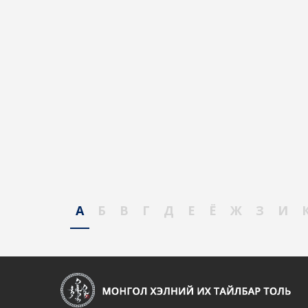
А
Б
В
Г
Д
Е
Ё
Ж
З
И