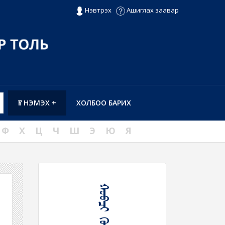
Нэвтрэх
Ашиглах заавар
ҮГ НЭМЭХ +
ХОЛБОО БАРИХ
Ф
Х
Ц
Ч
Ш
Э
Ю
Я