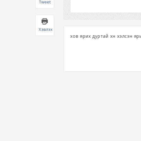
Tweet
Хэвлэх
хов ярих дуртай хүн хэлсэн яр