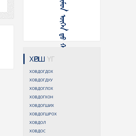
ᠬᠣᠪᠴᠢ ᠬᠦᠮᠦᠨ ᠦᠭᠡᠨ ᠳᠤ ᠬᠤᠪᠳᠤᠭ ᠬᠦᠮᠦᠨ ᠬᠣᠭᠣᠯᠠᠨ ᠳᠤ
ХӨРШ
ҮГ
ХОВДОГДОХ
ХОВДОГДУУ
ХОВДОГЛОХ
ХОВДОГХОН
ХОВДОГШИХ
ХОВДОГШРОХ
ХОВДОЛ
ХОВДОС