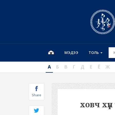
МЭДЭЭ
ТОЛЬ
А
Б
В
Г
Д
Е
Ё
Ж
Share
ховч хүн