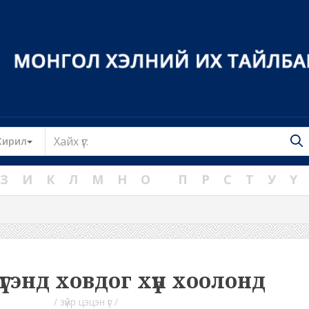
Toggle Dropdown
Кирил
З
И
К
Л
М
Н
О
П
Р
С
Т
У
Ү
 үгэнд ховдог хүн хоолонд
/ зүйр цэцэн үг /