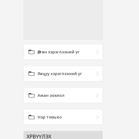
Өргөн хэрэглээний үг
Явцуу хэрэглээний үг
Аман зохиол
Нэр томьёо
ХӨРВҮҮЛЭХ