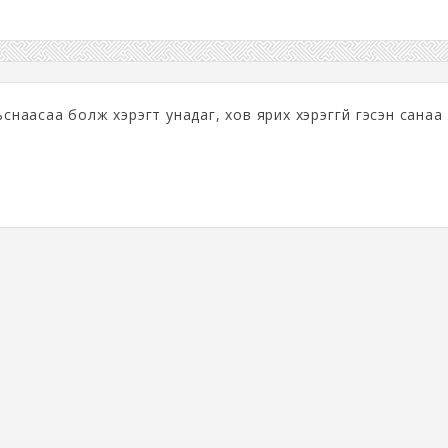
ьснаасаа болж хэрэгт унадаг, хов ярих хэрэггүй гэсэн санаа