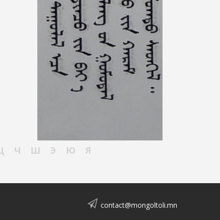
Ц
Ч
Ш
Э
Ю
Я
contact@mongoltoli.mn