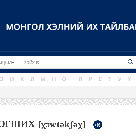
Toggle Dropdown
Кирил
З
И
К
Л
М
Н
О
П
Р
С
Т
У
Ү
ДОГШИХ
[χɔwtəkʃəχ]