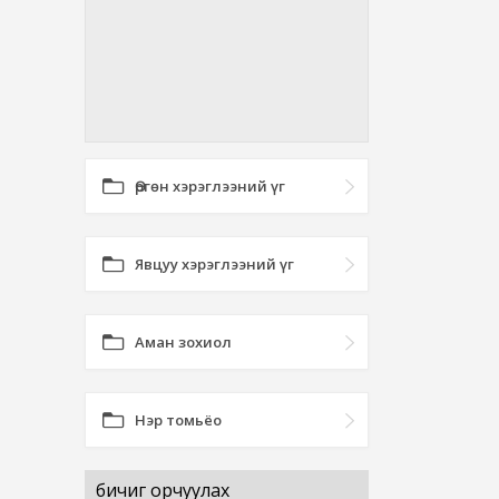
Өргөн хэрэглээний үг
Явцуу хэрэглээний үг
Аман зохиол
Нэр томьёо
бичиг орчуулах