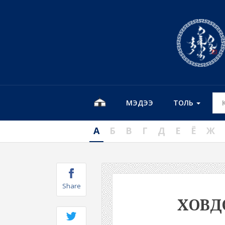
МЭДЭЭ
ТОЛЬ
А
Б
В
Г
Д
Е
Ё
Ж
Share
ХОВ