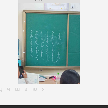
Ц
Ч
Ш
Э
Ю
Я