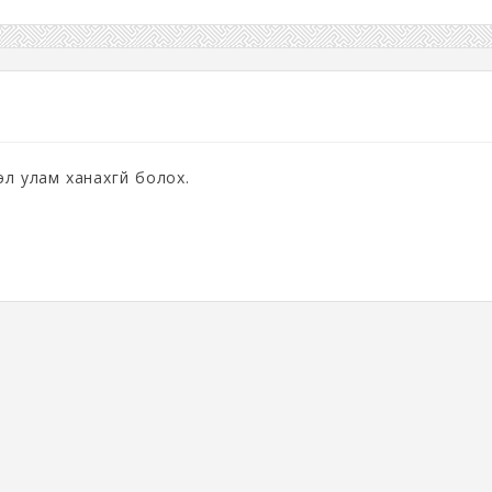
;
эл улам ханахгүй болох.