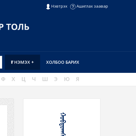
Нэвтрэх
Ашиглах заавар
ҮГ НЭМЭХ +
ХОЛБОО БАРИХ
Ф
Х
Ц
Ч
Ш
Э
Ю
Я
ᠬᠣᠪᠳᠤᠭᠰᠢᠬᠤ