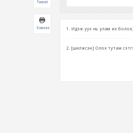
Tweet
Хэвлэх
1. Идэж уух нь улам их болох
2. [шилжсэн] Олох тутам сэтг