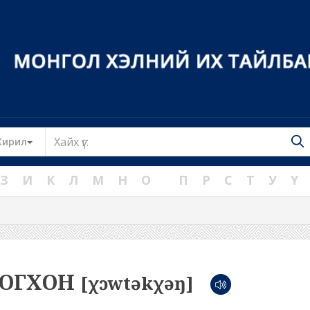
Toggle Dropdown
Кирил
З
И
К
Л
М
Н
О
П
Р
С
Т
У
Ү
ДОГХОН
[χɔwtəkχəŋ]