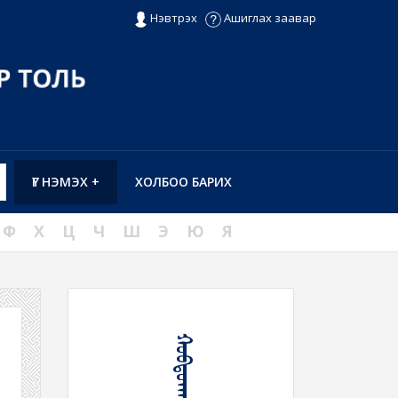
Нэвтрэх
Ашиглах заавар
ҮГ НЭМЭХ +
ХОЛБОО БАРИХ
Ф
Х
Ц
Ч
Ш
Э
Ю
Я
ᠬᠣᠪᠳᠤᠭᠬᠠᠨ