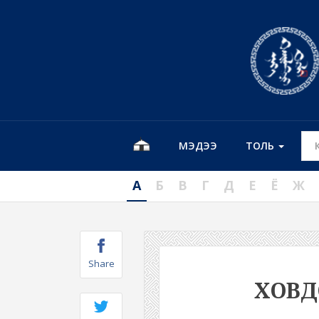
МЭДЭЭ
ТОЛЬ
А
Б
В
Г
Д
Е
Ё
Ж
Share
ХОВ