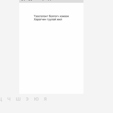
Ц
Ч
Ш
Э
Ю
Я