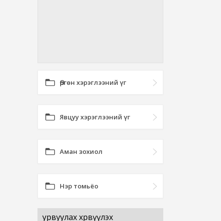
Өргөн хэрэглээний үг
Явцуу хэрэглээний үг
Аман зохиол
Нэр томьёо
урвуулах хөрвүүлэх