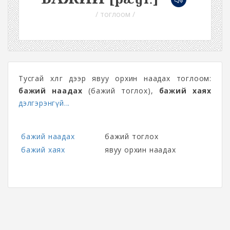
/ тоглоом /
Тусгай хөлөг дээр явуу орхин наадах тоглоом:
бажий наадах
(бажий тоглох),
бажий хаях
дэлгэрэнгүй...
бажий наадах
бажий тоглох
бажий хаях
явуу орхин наадах