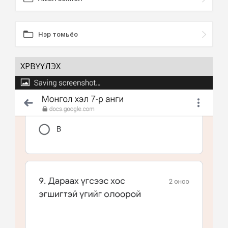
Нэр томьёо
ХӨРВҮҮЛЭХ