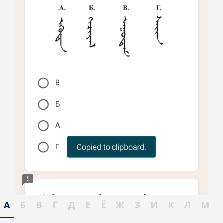
А
Б
В
Г
Д
Е
Ё
Ж
З
И
К
Л
М