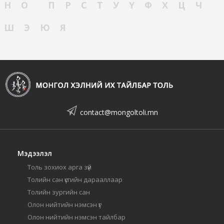
Н
О
П
Р
С
Т
У
Ү
Ф
Х
Ц
Ч
Ш
Э
Ю
Я
contact@mongoltoli.mn
Мэдээлэл
Толь зохиох арга зүй
Толийн сан үсгийн дарааллаар
Толийн зургийн сан
Олон нийтийн нэмсэн үг
Олон нийтийн нэмсэн тайлбар