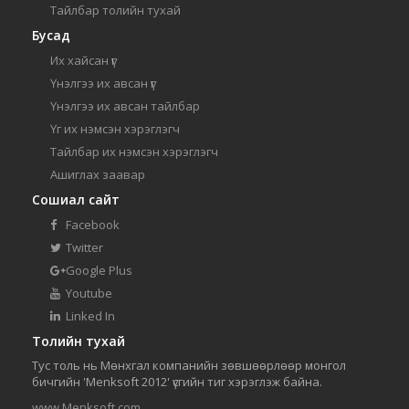
Тайлбар толийн тухай
Бусад
Их хайсан үг
Үнэлгээ их авсан үг
Үнэлгээ их авсан тайлбар
Үг их нэмсэн хэрэглэгч
Тайлбар их нэмсэн хэрэглэгч
Ашиглах заавар
Сошиал сайт
Facebook
Twitter
Google Plus
Youtube
Linked In
Толийн тухай
Тус толь нь Мөнхгал компанийн зөвшөөрлөөр монгол
бичгийн 'Menksoft 2012' үсгийн тиг хэрэглэж байна.
www.Menksoft.com