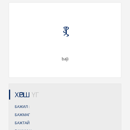
ᠪᠠᠵᠢ
baǰi
ХӨРШ
ҮГ
БАЖИЛ
:
БАЖМАГ
БАЖТАЙ