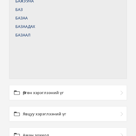
БАЖУУНА
БАЗ
БАЗАА
БАЗААДАХ
БАЗААЛ
Өргөн хэрэглээний үг
Явцуу хэрэглээний үг
Аман зохиол