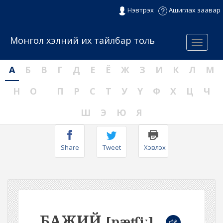
Нэвтрэх
Ашиглах заавар
Монгол хэлний их тайлбар толь
Menu
А
Б
В
Г
Д
Е
Ё
Ж
З
И
К
Л
М
Н
О
П
Р
С
Т
У
Ү
Ф
Х
Ц
Ч
Ш
Э
Ю
Я
Share
Tweet
Хэвлэх
БАЖИЙ
[pæʧiː]