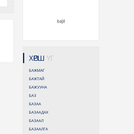
baǰil
ХӨРШ
ҮГ
БАЖМАГ
БАЖТАЙ
БАЖУУНА
БАЗ
БАЗАА
БАЗААДАХ
БАЗААЛ
БАЗААЛГА