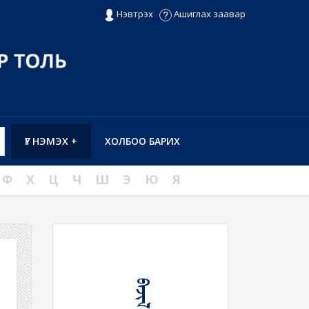
Нэвтрэх
Ашиглах заавар
ҮГ НЭМЭХ +
ХОЛБОО БАРИХ
Ф
Х
Ц
Ч
Ш
Э
Ю
Я
ᠪᠠᠵᠢᠯ