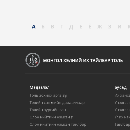
А
Б
В
Г
Д
Е
Ё
Ж
З
И
Мэдээлэл
Бусад
Толь зохиох арга зүй
Их хайса
Толийн сан үсгийн дарааллаар
Үнэлгээ 
Толийн зургийн сан
Үнэлгээ
Олон нийтийн нэмсэн үг
Үг их нэ
Олон нийтийн нэмсэн тайлбар
Тайлбар