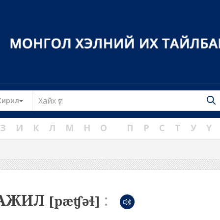
Toggle Dropdown
Кирил
З
И
К
Л
М
Н
О
П
Р
С
Т
У
Ү
АЖИЛ
:
[pæʧəɬ]