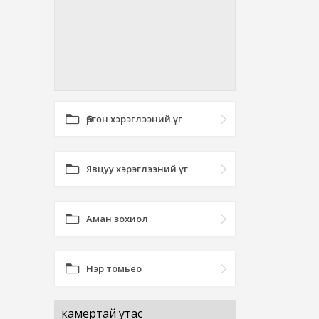
Өргөн хэрэглээний үг
Явцуу хэрэглээний үг
Аман зохиол
Нэр томьёо
камертай утас