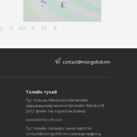
Ц
Ч
Ш
Э
Ю
Я
contact@mongoltoli.mn
Толийн тухай
Тус толь нь Мөнхгал компанийн
зөвшөөрлөөр монгол бичгийн 'Menksoft
2012' үсгийн тиг хэрэглэж байна.
www.Menksoft.com
Тус толийн талаарх санал хүсэлтээ
contact@mongoltoli.mn
хаягаар ирүүлнэ үү.