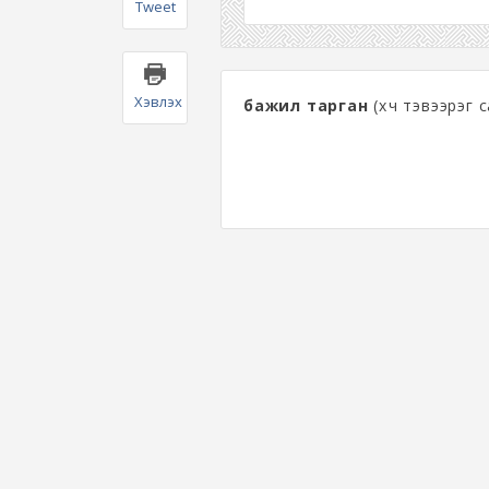
Tweet
Хэвлэх
бажил тарган
(хүч тэвээрэг с