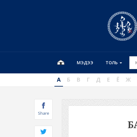
МЭДЭЭ
ТОЛЬ
А
Б
В
Г
Д
Е
Ё
Ж
Share
Б