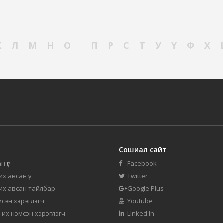
К
Л
М
Н
О
П
Р
С
Т
У
Ү
Ф
Х
Сошиал сайт
н үг
Facebook
их авсан үг
Twitter
 их авсан тайлбар
Google Plus
мсэн хэрэглэгч
Youtube
 их нэмсэн хэрэглэгч
Linked In