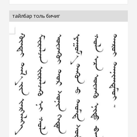
тайлбар толь бичиг