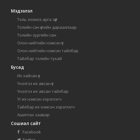
Мэдээлэл
Толь зохиох арга зүй
Толийн сан үсгийн дарааллаар
Толийн зургийн сан
Олон нийтийн нэмсэн үг
Олон нийтийн нэмсэн тайлбар
Тайлбар толийн тухай
Бусад
Их хайсан үг
Үнэлгээ их авсан үг
Үнэлгээ их авсан тайлбар
Үг их нэмсэн хэрэглэгч
Тайлбар их нэмсэн хэрэглэгч
Ашиглах заавар
Сошиал сайт
Facebook
Twitter