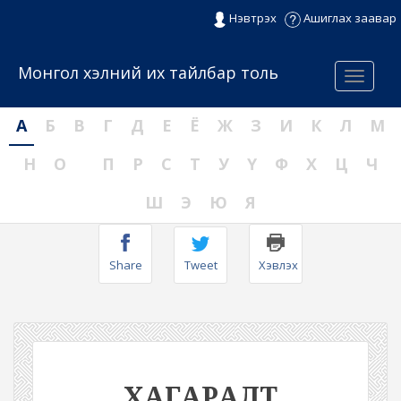
Нэвтрэх
Ашиглах заавар
Монгол хэлний их тайлбар толь
Menu
А
Б
В
Г
Д
Е
Ё
Ж
З
И
К
Л
М
Н
О
П
Р
С
Т
У
Ү
Ф
Х
Ц
Ч
Ш
Э
Ю
Я
Share
Tweet
Хэвлэх
ХАГАРАЛТ