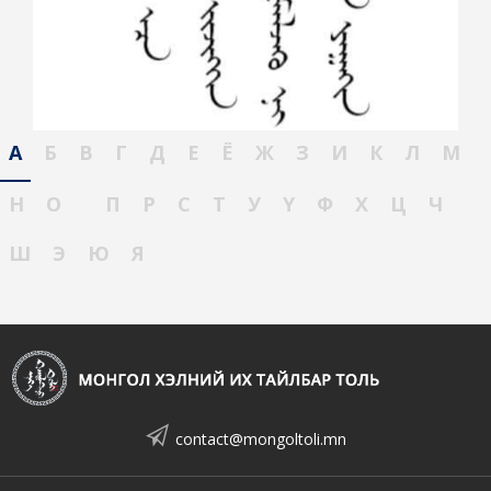
А
Б
В
Г
Д
Е
Ё
Ж
З
И
К
Л
М
Н
О
П
Р
С
Т
У
Ү
Ф
Х
Ц
Ч
Ш
Э
Ю
Я
contact@mongoltoli.mn