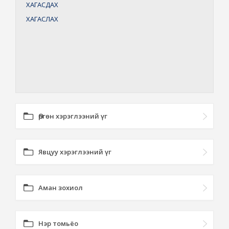
ХАГАСДАХ
ХАГАСЛАХ
Өргөн хэрэглээний үг
Явцуу хэрэглээний үг
Аман зохиол
Нэр томьёо