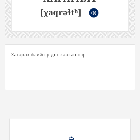
[χaqrəɬtʰ]
Хагарах үйлийн үр дүнг заасан нэр.