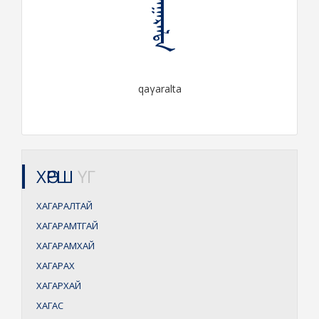
ᠬᠠᠭᠠᠷᠠᠯᠲᠠ
qaγaralta
ХӨРШ
ҮГ
ХАГАРАЛТАЙ
ХАГАРАМТГАЙ
ХАГАРАМХАЙ
ХАГАРАХ
ХАГАРХАЙ
ХАГАС