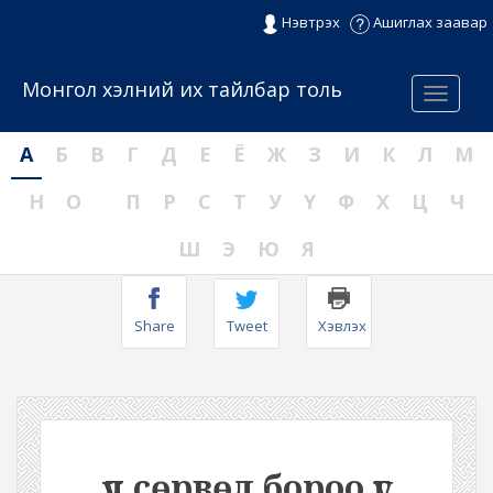
Нэвтрэх
Ашиглах заавар
Монгол хэлний их тайлбар толь
Menu
А
Б
В
Г
Д
Е
Ё
Ж
З
И
К
Л
М
Н
О
П
Р
С
Т
У
Ү
Ф
Х
Ц
Ч
Ш
Э
Ю
Я
Share
Tweet
Хэвлэх
үүл сөрвөл бороо үг