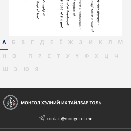
А
Б
В
Г
Д
Е
Ё
Ж
З
И
К
Л
М
Н
О
П
Р
С
Т
У
Ү
Ф
Х
Ц
Ч
Ш
Э
Ю
Я
contact@mongoltoli.mn