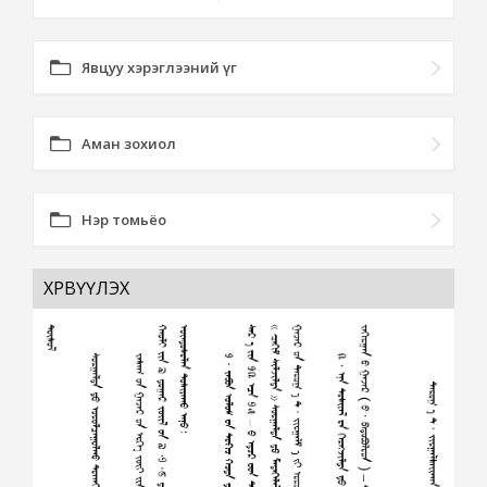
Явцуу хэрэглээний үг
Аман зохиол
Нэр томьёо
ХӨРВҮҮЛЭХ