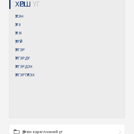
ХӨРШ
ҮГ
ҮҮЛЭН
ҮҮЛ
II
ҮҮЛ
III
ҮҮЛГҮЙ
ҮҮЛГЭР
ҮҮЛГЭРДҮҮ
ҮҮЛГЭРДЭХ
ҮҮЛГЭРТҮҮЛЭХ
Өргөн хэрэглээний үг