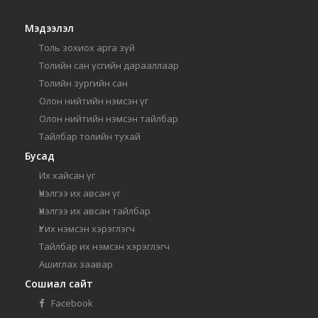
Мэдээлэл
Толь зохиох арга зүй
Толийн сан үсгийн дарааллаар
Толийн зургийн сан
Олон нийтийн нэмсэн үг
Олон нийтийн нэмсэн тайлбар
Тайлбар толийн тухай
Бусад
Их хайсан үг
Үнэлгээ их авсан үг
Үнэлгээ их авсан тайлбар
Үг их нэмсэн хэрэглэгч
Тайлбар их нэмсэн хэрэглэгч
Ашиглах заавар
Сошиал сайт
Facebook