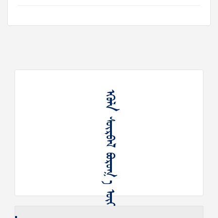
ᠡᠭᠦᠯᠡ ᠰᠥᠷᠪᠡᠯ ᠪᠣᠷᠤᠬ᠋ ᠠ ᠦᠭᠡ ᠰᠥᠷᠪᠡᠯ ᠬᠡᠷᠡᠭᠦᠯ