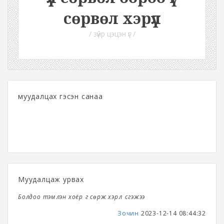
сөрвөл хэрүүл
/ зүйр цэцэн үг /
муудалцах гэсэн санаа
Муудалцаж урвах
Болдоо тэмүүлэн хоёр үг сөрж хэрүүл үүсгэжээ
Зочин
2023-12-14 08:44:32