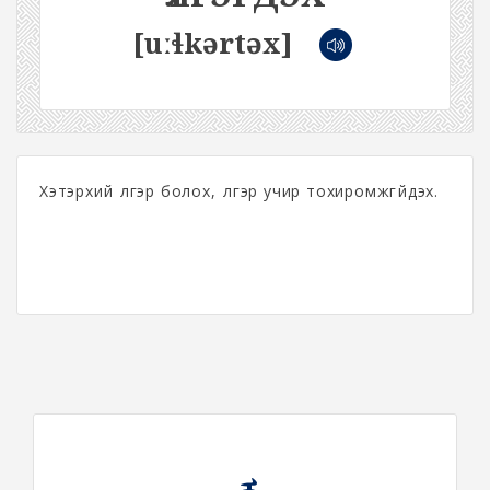
[uːɬkərtəx]
Хэтэрхий үүлгэр болох, үүлгэр учир тохиромжгүйдэх.