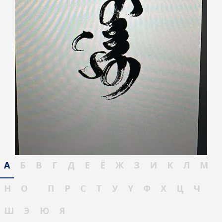
А
Б
В
Г
Д
Е
Ё
Ж
З
И
К
Л
М
Н
О
П
Р
С
Т
У
Ү
Ф
Х
Ц
Ч
Ш
Э
Ю
Я