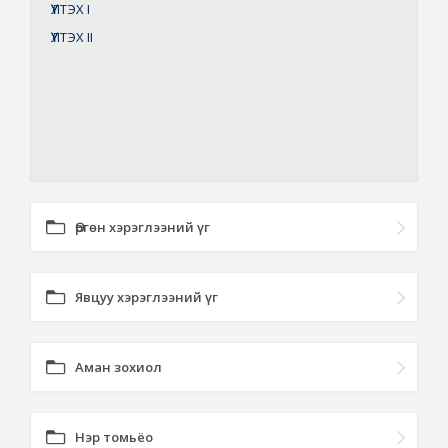
ҮҮЛТЭХ
I
ҮҮЛТЭХ
II
Өргөн хэрэглээний үг
Явцуу хэрэглээний үг
Аман зохиол
Нэр томьёо