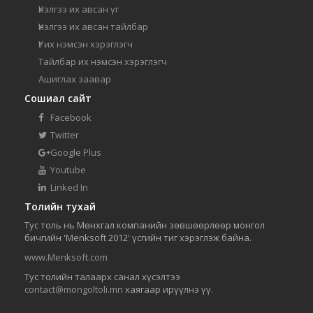
Үнэлгээ их авсан үг
Үнэлгээ их авсан тайлбар
Үг их нэмсэн хэрэглэгч
Тайлбар их нэмсэн хэрэглэгч
Ашиглах заавар
Сошиал сайт
Facebook
Twitter
Google Plus
Youtube
Linked In
Толийн тухай
Тус толь нь Мөнхгал компанийн зөвшөөрлөөр монгол
бичгийн 'Menksoft 2012' үсгийн тиг хэрэглэж байна.
www.Menksoft.com
Тус толийн талаарх санал хүсэлтээ
contact@mongoltoli.mn
хаягаар ирүүлнэ үү.