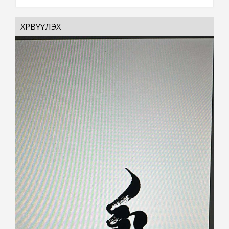
ХӨРВҮҮЛЭХ