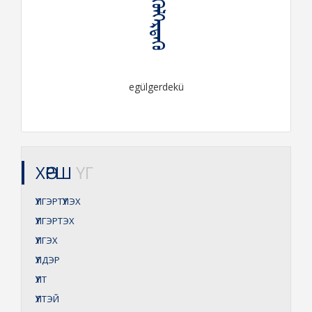
ᠡᠭᠦᠯᠭᠡᠷᠳᠡᠬᠦ
egülgerdekü
ХӨРШ
ҮГ
ҮҮЛГЭРТҮҮЛЭХ
ҮҮЛГЭРТЭХ
ҮҮЛГЭХ
ҮҮЛДЭР
ҮҮЛТ
ҮҮЛТЭЙ