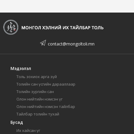
contact@mongoltoli.mn
Мэдээлэл
Толь зохиох арга зүй
Толийн сан үсгийн дарааллаар
Толийн зургийн сан
Олон нийтийн нэмсэн үг
Олон нийтийн нэмсэн тайлбар
Тайлбар толийн тухай
Бусад
Их хайсан үг