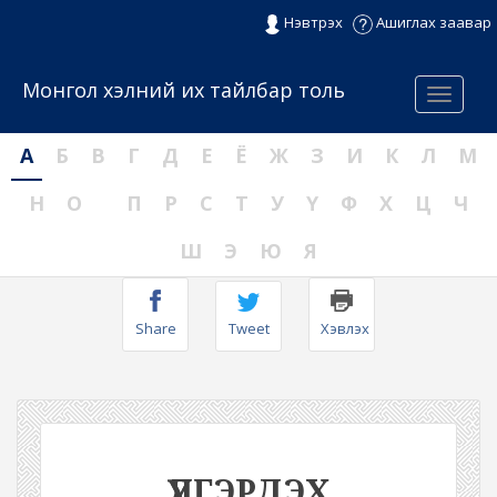
Нэвтрэх
Ашиглах заавар
Монгол хэлний их тайлбар толь
Menu
А
Б
В
Г
Д
Е
Ё
Ж
З
И
К
Л
М
Н
О
П
Р
С
Т
У
Ү
Ф
Х
Ц
Ч
Ш
Э
Ю
Я
Share
Tweet
Хэвлэх
ҮҮЛГЭРДЭХ