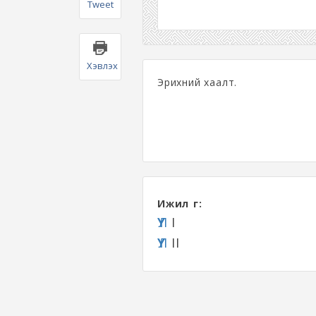
Tweet
Хэвлэх
Эрихний хаалт.
Ижил үг:
ҮҮЛ
I
ҮҮЛ
II