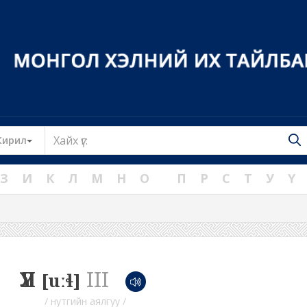
Toggle Dropdown
Кирил
З
И
К
Л
М
Н
О
П
Р
С
Т
У
Ү
ҮҮЛ
III
[uːɬ]
/ нутгийн аялгуу /