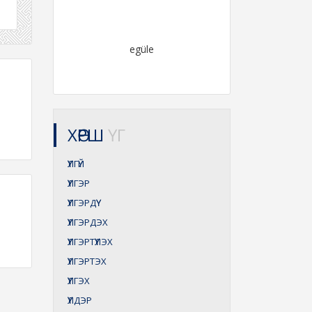
egüle
ХӨРШ
ҮГ
ҮҮЛГҮЙ
ҮҮЛГЭР
ҮҮЛГЭРДҮҮ
ҮҮЛГЭРДЭХ
ҮҮЛГЭРТҮҮЛЭХ
ҮҮЛГЭРТЭХ
ҮҮЛГЭХ
ҮҮЛДЭР