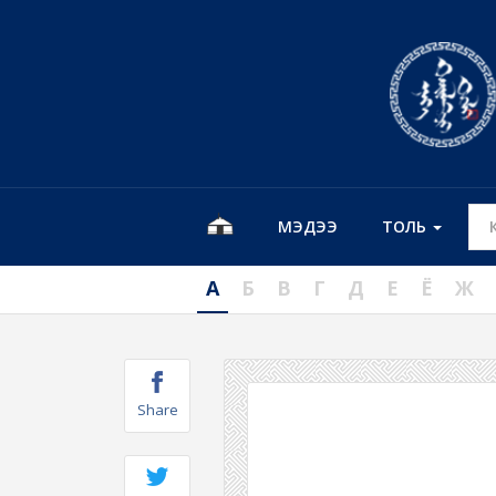
МЭДЭЭ
ТОЛЬ
А
Б
В
Г
Д
Е
Ё
Ж
Share