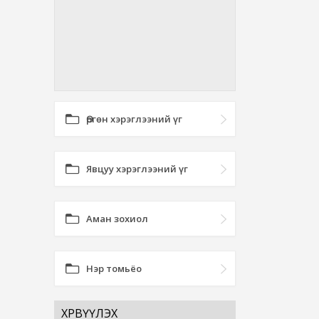
Өргөн хэрэглээний үг
Явцуу хэрэглээний үг
Аман зохиол
Нэр томьёо
ХӨРВҮҮЛЭХ