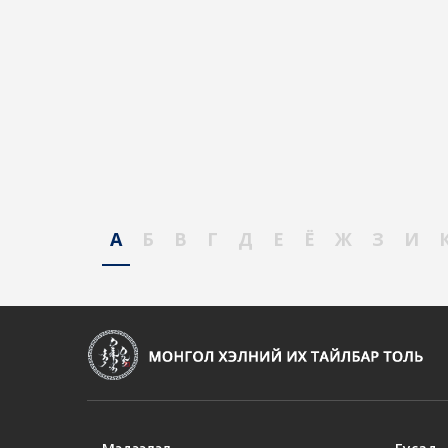
А
Б
В
Г
Д
Е
Ё
Ж
З
И