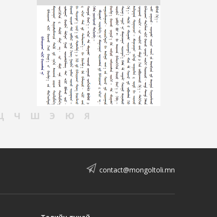
Ц
Ч
Ш
Э
Ю
Я
contact@mongoltoli.mn