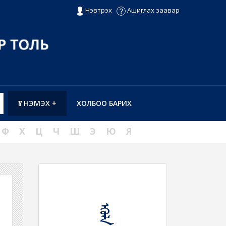
Нэвтрэх
Ашиглах заавар
ҮГ НЭМЭХ +
ХОЛБОО БАРИХ
Ф
Х
Ц
Ч
Ш
Э
Ю
Я
ᠡᠭᠦᠯᠡ