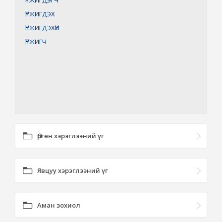
ҮРЖИГДЭГЧ
ҮРЖИГДЭХ
ҮРЖИГДЭХҮҮН
ҮРЖИГЧ
Өргөн хэрэглээний үг
Явцуу хэрэглээний үг
Аман зохиол