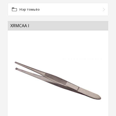
Нэр томьёо
ХЯМСАА I