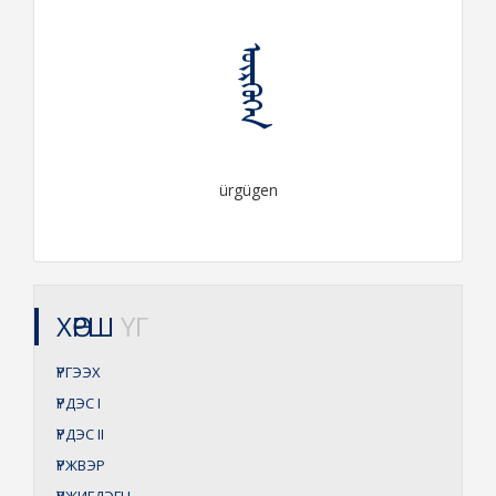
ᠦᠷᠭᠦᠭᠡᠨ
ürgügen
ХӨРШ
ҮГ
ҮРГЭЭХ
ҮРДЭС
I
ҮРДЭС
II
ҮРЖВЭР