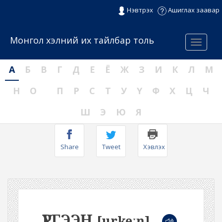
Нэвтрэх
Ашиглах заавар
Монгол хэлний их тайлбар толь
Menu
А
Б
В
Г
Д
Е
Ё
Ж
З
И
К
Л
М
Н
О
П
Р
С
Т
У
Ү
Ф
Х
Ц
Ч
Ш
Э
Ю
Я
Share
Tweet
Хэвлэх
ҮРГЭЭН
[urkeːŋ]