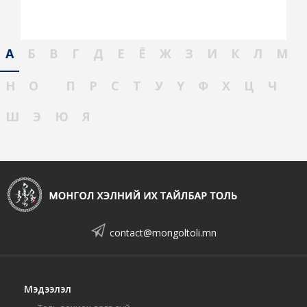
А
Б
В
Г
Д
Е
Ё
Ж
З
И
К
Л
М
Н
О
П
Р
С
Т
У
Ү
Ф
Х
Ц
Ч
Ш
Э
Ю
Я
contact@mongoltoli.mn
Мэдээлэл