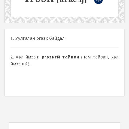
1. Уулгалан үргээх байдал;
2. Хөл үймээн:
үргээнгүй тайван
(нам тайван, хөл
үймээнгүй).