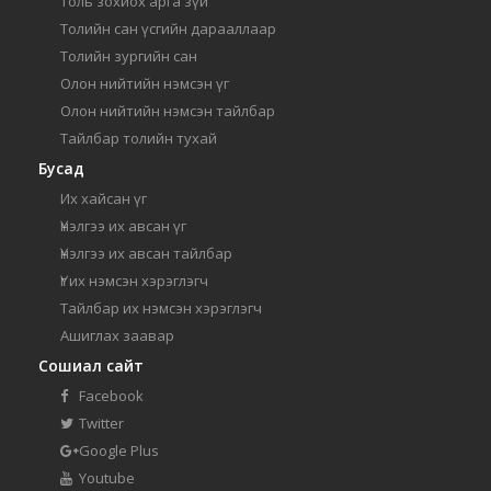
Толь зохиох арга зүй
Толийн сан үсгийн дарааллаар
Толийн зургийн сан
Олон нийтийн нэмсэн үг
Олон нийтийн нэмсэн тайлбар
Тайлбар толийн тухай
Бусад
Их хайсан үг
Үнэлгээ их авсан үг
Үнэлгээ их авсан тайлбар
Үг их нэмсэн хэрэглэгч
Тайлбар их нэмсэн хэрэглэгч
Ашиглах заавар
Сошиал сайт
Facebook
Twitter
Google Plus
Youtube