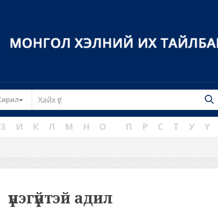
Toggle Dropdown
Кирил
З
И
К
Л
М
Н
О
П
Р
С
Т
У
Ү
үнэгүйтэй адил