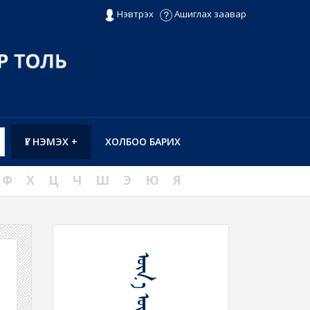
Нэвтрэх
Ашиглах заавар
ҮГ НЭМЭХ +
ХОЛБОО БАРИХ
Ф
Х
Ц
Ч
Ш
Э
Ю
Я