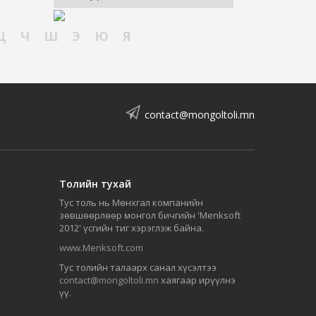
Ц
Ч
Ш
Э
Ю
Я
contact@mongoltoli.mn
Толийн тухай
Тус толь нь Мөнхгал компанийн
зөвшөөрлөөр монгол бичгийн 'Menksoft
2012' үсгийн тиг хэрэглэж байна.
www.Menksoft.com
Тус толийн талаарх санал хүсэлтээ
contact@mongoltoli.mn
хаягаар ирүүлнэ
үү.