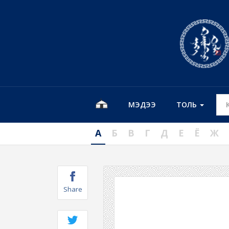
МЭДЭЭ
ТОЛЬ
А
Б
В
Г
Д
Е
Ё
Ж
Share