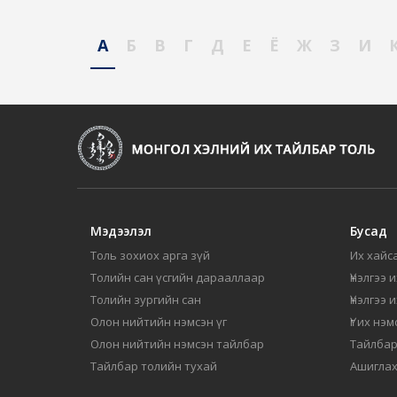
А
Б
В
Г
Д
Е
Ё
Ж
З
И
Мэдээлэл
Бусад
Толь зохиох арга зүй
Их хайса
Толийн сан үсгийн дарааллаар
Үнэлгээ 
Толийн зургийн сан
Үнэлгээ 
Олон нийтийн нэмсэн үг
Үг их нэ
Олон нийтийн нэмсэн тайлбар
Тайлбар
Тайлбар толийн тухай
Ашиглах