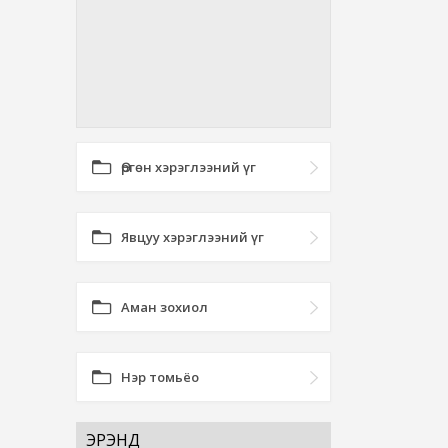
Өргөн хэрэглээний үг
Явцуу хэрэглээний үг
Аман зохиол
Нэр томьёо
ЭРЭНД