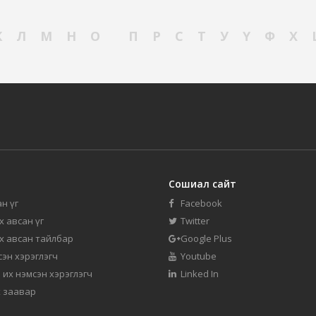
К
Л
М
Н
О
П
Р
С
Т
У
Ү
Ф
Х
Сошиал сайт
н үг
Facebook
их авсан үг
Twitter
их авсан тайлбар
Google Plus
мсэн хэрэглэгч
Youtube
 их нэмсэн хэрэглэгч
Linked In
 заавар