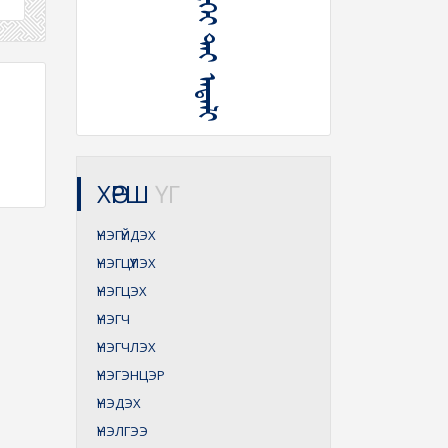
ᠦᠨ᠎ᠡ ᠦᠭᠡᠢ ᠲᠡᠢ ᠠᠳᠠᠯᠢ
ХӨРШ
ҮГ
ҮНЭГҮЙДЭХ
ҮНЭГЦҮҮЛЭХ
ҮНЭГЦЭХ
ҮНЭГЧ
ҮНЭГЧЛЭХ
ҮНЭГЭНЦЭР
ҮНЭДЭХ
ҮНЭЛГЭЭ