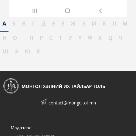
А
Б
В
Г
Д
Е
Ё
Ж
З
И
К
Л
М
Н
О
П
Р
С
Т
У
Ү
Ф
Х
Ц
Ч
Ш
Э
Ю
Я
contact@mongoltoli.mn
Мэдээлэл
Толь зохиох арга зүй