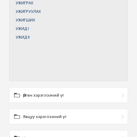
УЖИГРАХ
УЖИГРУУЛАХ
УЖИГШИХ
УЖИД
I
УЖИД
II
Өргөн хэрэглээний үг
Явцуу хэрэглээний үг