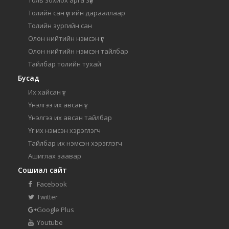
Толийн сан үсгийн дарааллаар
Толийн зургийн сан
Олон нийтийн нэмсэн үг
Олон нийтийн нэмсэн тайлбар
Тайлбар толийн тухай
Бусад
Их хайсан үг
Үнэлгээ их авсан үг
Үнэлгээ их авсан тайлбар
Үг их нэмсэн хэрэглэгч
Тайлбар их нэмсэн хэрэглэгч
Ашиглах заавар
Сошиал сайт
Facebook
Twitter
Google Plus
Youtube