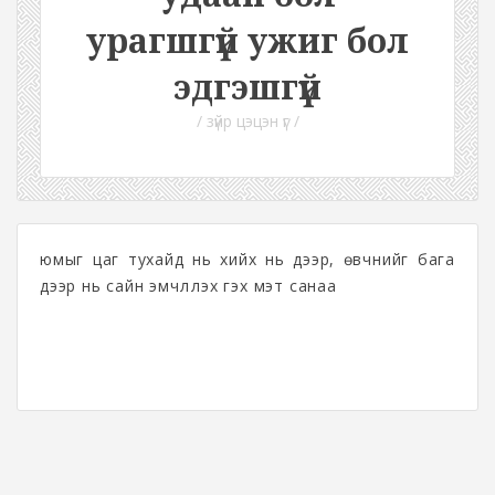
урагшгүй ужиг бол
эдгэшгүй
/ зүйр цэцэн үг /
юмыг цаг тухайд нь хийх нь дээр, өвчнийг бага
дээр нь сайн эмчлүүлэх гэх мэт санаа