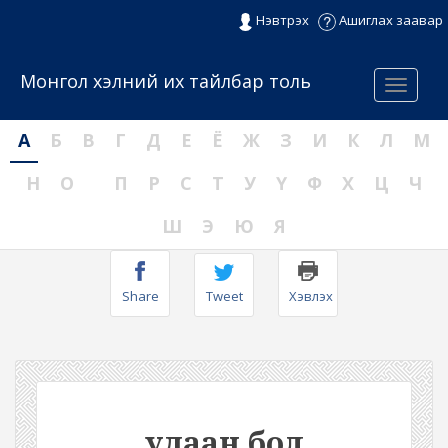
Нэвтрэх
Ашиглах заавар
Монгол хэлний их тайлбар толь
Menu
А
Б
В
Г
Д
Е
Ё
Ж
З
И
К
Л
М
Н
О
П
Р
С
Т
У
Ү
Ф
Х
Ц
Ч
Ш
Э
Ю
Я
Share
Tweet
Хэвлэх
удаан бол