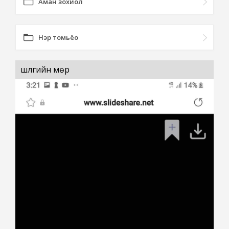
Аман зохиол
Нэр томьёо
шүлгийн мөр