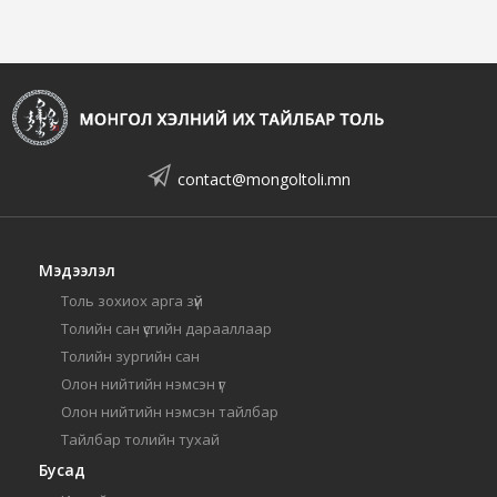
contact@mongoltoli.mn
Мэдээлэл
Толь зохиох арга зүй
Толийн сан үсгийн дарааллаар
Толийн зургийн сан
Олон нийтийн нэмсэн үг
Олон нийтийн нэмсэн тайлбар
Тайлбар толийн тухай
Бусад