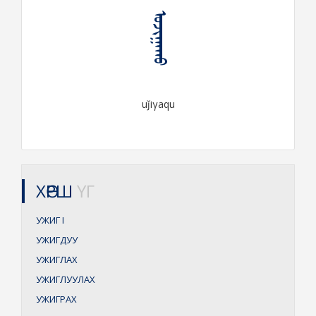
ᠤᠵᠢᠭᠠᠬᠤ
uǰiγaqu
ХӨРШ
ҮГ
УЖИГ
I
УЖИГДУУ
УЖИГЛАХ
УЖИГЛУУЛАХ
УЖИГРАХ