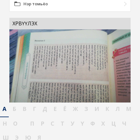
Нэр томьёо
ХӨРВҮҮЛЭХ
А
Б
В
Г
Д
Е
Ё
Ж
З
И
К
Л
М
Н
О
П
Р
С
Т
У
Ү
Ф
Х
Ц
Ч
Ш
Э
Ю
Я