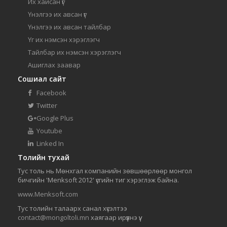
Их хайсан үг
Үнэлгээ их авсан үг
Үнэлгээ их авсан тайлбар
Үг их нэмсэн хэрэглэгч
Тайлбар их нэмсэн хэрэглэгч
Ашиглах заавар
Сошиал сайт
Facebook
Twitter
Google Plus
Youtube
Linked In
Толийн тухай
Тус толь нь Мөнхгал компанийн зөвшөөрлөөр монгол
бичгийн 'Menksoft 2012' үсгийн тиг хэрэглэж байна.
www.Menksoft.com
Тус толийн талаарх санал хүсэлтээ
contact@mongoltoli.mn
хаягаар ирүүлнэ үү.