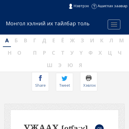
Нэвтрэх
Ашиглах заавар
Монгол хэлний их тайлбар толь
Menu
А
Б
В
Г
Д
Е
Ё
Ж
З
И
К
Л
М
Н
О
П
Р
С
Т
У
Ү
Ф
Х
Ц
Ч
Ш
Э
Ю
Я
Share
Tweet
Хэвлэх
УЖААХ
[oʧaːχ]