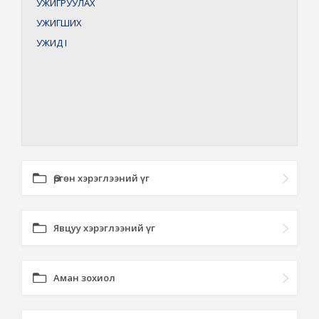
УЖИГРУУЛАХ
УЖИГШИХ
УЖИД
I
Өргөн хэрэглээний үг
Явцуу хэрэглээний үг
Аман зохиол