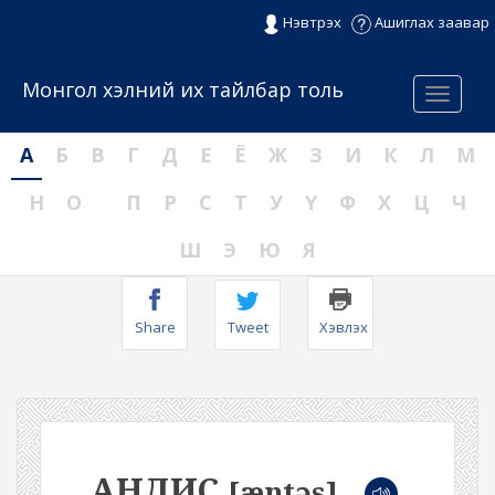
Нэвтрэх
Ашиглах заавар
Монгол хэлний их тайлбар толь
Menu
А
Б
В
Г
Д
Е
Ё
Ж
З
И
К
Л
М
Н
О
П
Р
С
Т
У
Ү
Ф
Х
Ц
Ч
Ш
Э
Ю
Я
Share
Tweet
Хэвлэх
АНДИС
[æntəs]