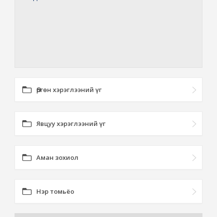
Өргөн хэрэглээний үг
Явцуу хэрэглээний үг
Аман зохиол
Нэр томьёо