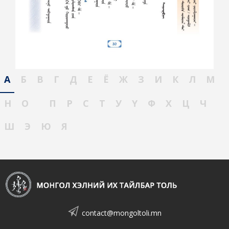
А
Б
В
Г
Д
Е
Ё
Ж
З
И
К
Л
М
Н
О
П
Р
С
Т
У
Ү
Ф
Х
Ц
Ч
Ш
Э
Ю
Я
contact@mongoltoli.mn