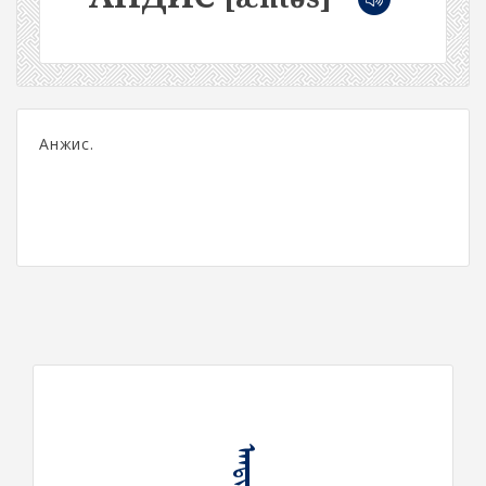
Анжис.
ᠠᠨᠳᠢᠰ