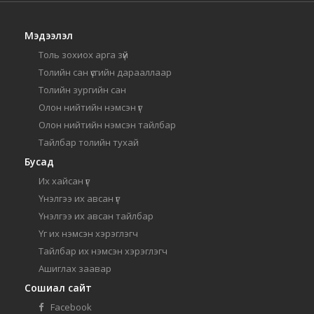
Мэдээлэл
Толь зохиох арга зүй
Толийн сан үсгийн дарааллаар
Толийн зургийн сан
Олон нийтийн нэмсэн үг
Олон нийтийн нэмсэн тайлбар
Тайлбар толийн тухай
Бусад
Их хайсан үг
Үнэлгээ их авсан үг
Үнэлгээ их авсан тайлбар
Үг их нэмсэн хэрэглэгч
Тайлбар их нэмсэн хэрэглэгч
Ашиглах заавар
Сошиал сайт
Facebook