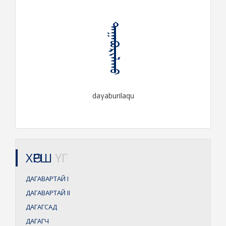
ᠳᠠᠭᠠᠪᠤᠷᠢᠯᠠᠬᠤ
daγaburilaqu
ХӨРШ
ҮГ
ДАГАВАРТАЙ
I
ДАГАВАРТАЙ
II
ДАГАГСАД
ДАГАГЧ