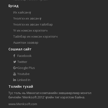
Бусад
Их хайсан үг
Үнэлгээ их авсан үг
Үнэлгээ их авсан тайлбар
Үг их нэмсэн хэрэглэгч
Тайлбар их нэмсэн хэрэглэгч
Ашиглах заавар
Сошиал сайт
Facebook
Twitter
Google Plus
Youtube
Linked In
Толийн тухай
Тус толь нь Мөнхгал компанийн зөвшөөрлөөр монгол
бичгийн 'Menksoft 2012' үсгийн тиг хэрэглэж байна.
www.Menksoft.com