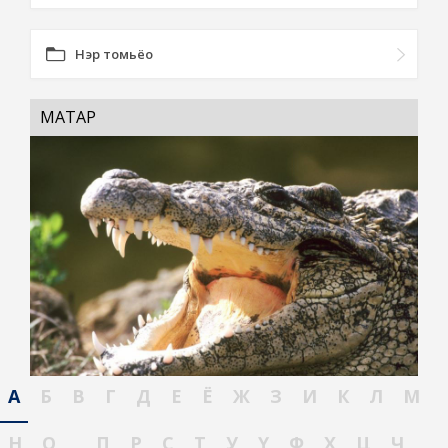
Нэр томьёо
МАТАР
А
Б
В
Г
Д
Е
Ё
Ж
З
И
К
Л
М
Н
О
П
Р
С
Т
У
Ү
Ф
Х
Ц
Ч