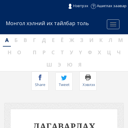
Нэвтрэх
Ашиглах заавар
Монгол хэлний их тайлбар толь
Menu
А
Б
В
Г
Д
Е
Ё
Ж
З
И
К
Л
М
Н
О
П
Р
С
Т
У
Ү
Ф
Х
Ц
Ч
Ш
Э
Ю
Я
Share
Tweet
Хэвлэх
ДАГАВАРЛАХ