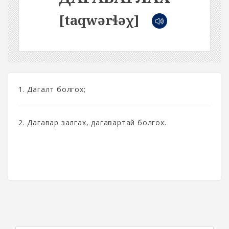
[taqwərɬəχ]
1. Дагалт болгох;
2. Дагавар залгах, дагавартай болгох.