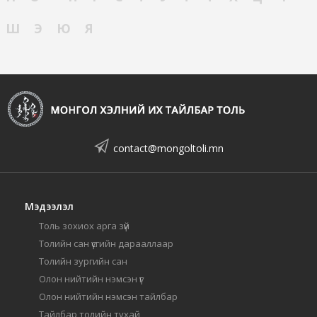
Ш
Э
Ю
Я
contact@mongoltoli.mn
Мэдээлэл
Толь зохиох арга зүй
Толийн сан үсгийн дарааллаар
Толийн зургийн сан
Олон нийтийн нэмсэн үг
Олон нийтийн нэмсэн тайлбар
Тайлбар толийн тухай