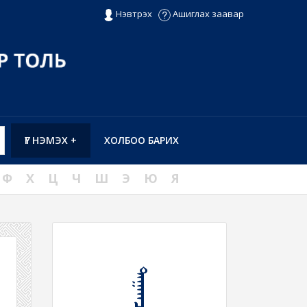
Нэвтрэх
Ашиглах заавар
ҮГ НЭМЭХ +
ХОЛБОО БАРИХ
Ф
Х
Ц
Ч
Ш
Э
Ю
Я
ᠳᠠᠭᠠᠭᠴᠢ