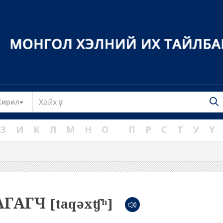
Toggle Dropdown
Кирил
З
И
К
Л
М
Н
О
П
Р
С
Т
У
Ү
АГАГЧ
[taqəxʧʰ]