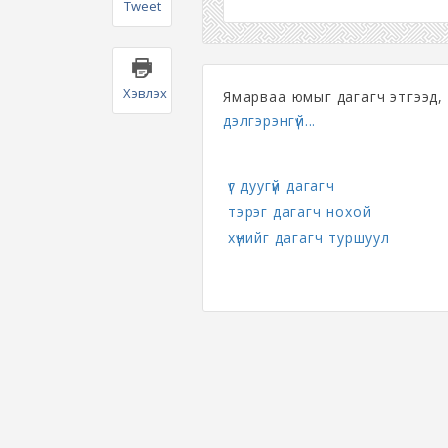
Tweet
Хэвлэх
Ямарваа юмыг дагагч этгээд,
дэлгэрэнгүй...
үг дуугүй дагагч
тэрэг дагагч нохой
хүнийг дагагч туршуул