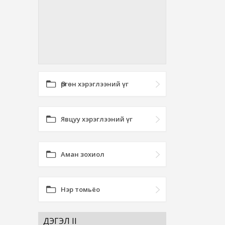
Өргөн хэрэглээний үг
Явцуу хэрэглээний үг
Аман зохиол
Нэр томьёо
ДЭГЭЛ II