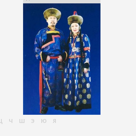
Ц
Ч
Ш
Э
Ю
Я