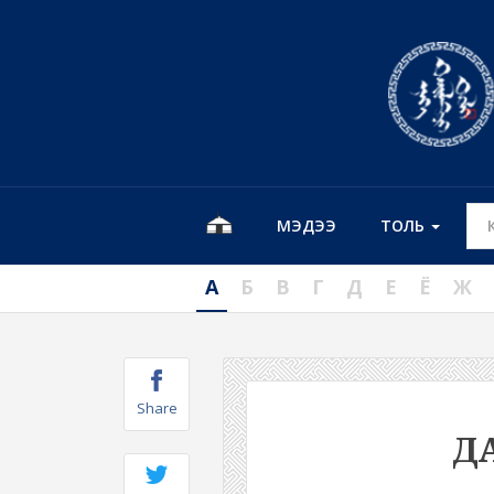
МЭДЭЭ
ТОЛЬ
А
Б
В
Г
Д
Е
Ё
Ж
Share
Д