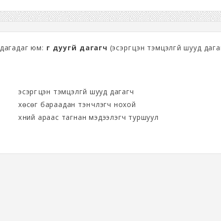
 дагадаг юм:
үг дуугүй дагагч
(эсэргүүцэн тэмцэлгүй шууд дага
эсэргүүцэн тэмцэлгүй шууд дагагч
хөсөг бараадан тэнүүчлэгч нохой
хүний араас тагнан мэдээлэгч туршуул