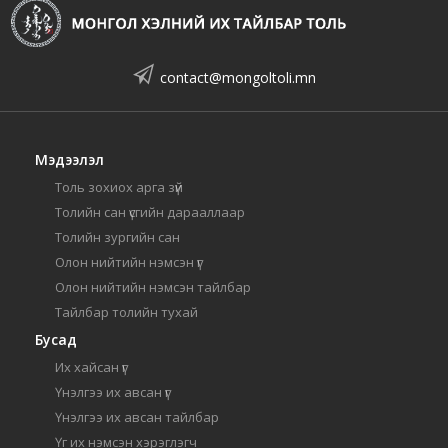
contact@mongoltoli.mn
Мэдээлэл
Толь зохиох арга зүй
Толийн сан үсгийн дарааллаар
Толийн зургийн сан
Олон нийтийн нэмсэн үг
Олон нийтийн нэмсэн тайлбар
Тайлбар толийн тухай
Бусад
Их хайсан үг
Үнэлгээ их авсан үг
Үнэлгээ их авсан тайлбар
Үг их нэмсэн хэрэглэгч