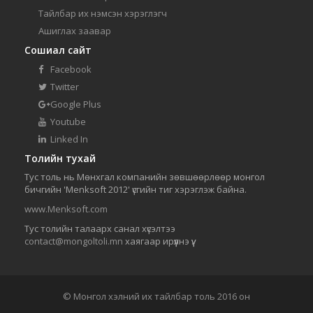
Тайлбар их нэмсэн хэрэглэгч
Ашиглах заавар
Сошиал сайт
Facebook
Twitter
Google Plus
Youtube
Linked In
Толийн тухай
Тус толь нь Мөнхгал компанийн зөвшөөрлөөр монгол
бичгийн 'Menksoft 2012' үсгийн тиг хэрэглэж байна.
www.Menksoft.com
Тус толийн талаарх санал хүсэлтээ
contact@mongoltoli.mn
хаягаар ирүүлнэ үү.
© Монгол хэлний их тайлбар толь 2016 он