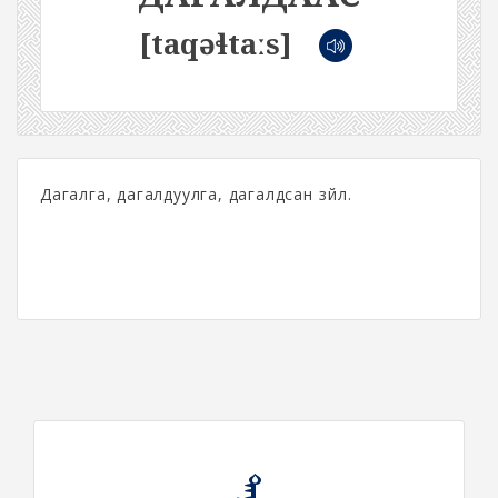
[taqəɬtaːs]
Дагалга, дагалдуулга, дагалдсан зүйл.