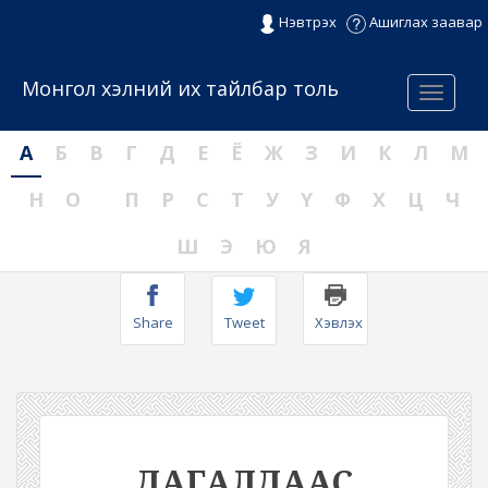
Нэвтрэх
Ашиглах заавар
Монгол хэлний их тайлбар толь
Menu
А
Б
В
Г
Д
Е
Ё
Ж
З
И
К
Л
М
Н
О
П
Р
С
Т
У
Ү
Ф
Х
Ц
Ч
Ш
Э
Ю
Я
Share
Tweet
Хэвлэх
ДАГАЛДААС