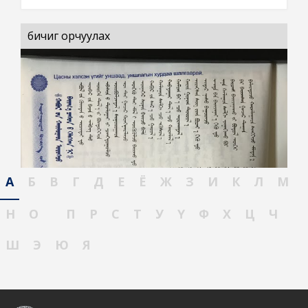
бичиг орчуулах
А
Б
В
Г
Д
Е
Ё
Ж
З
И
К
Л
М
Н
О
П
Р
С
Т
У
Ү
Ф
Х
Ц
Ч
Ш
Э
Ю
Я