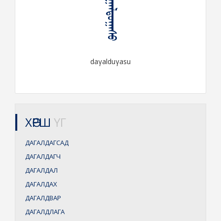
ᠳᠠᠭᠠᠯᠳᠤᠭᠠᠰᠤ
daγalduγasu
ХӨРШ
ҮГ
ДАГАЛДАГСАД
ДАГАЛДАГЧ
ДАГАЛДАЛ
ДАГАЛДАХ
ДАГАЛДВАР
ДАГАЛДЛАГА