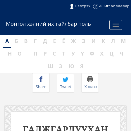
Нэвтрэх
Ашиглах заавар
Монгол хэлний их тайлбар толь
Menu
А
Б
В
Г
Д
Е
Ё
Ж
З
И
К
Л
М
Н
О
П
Р
С
Т
У
Ү
Ф
Х
Ц
Ч
Ш
Э
Ю
Я
Share
Tweet
Хэвлэх
ГАЛЖГАРДУУХАН