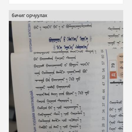
бичиг орчуулах