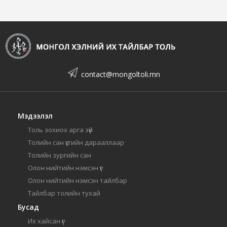
contact@mongoltoli.mn
Мэдээлэл
Толь зохиох арга зүй
Толийн сан үсгийн дарааллаар
Толийн зургийн сан
Олон нийтийн нэмсэн үг
Олон нийтийн нэмсэн тайлбар
Тайлбар толийн тухай
Бусад
Их хайсан үг