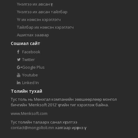
Үнэлгээ их авсан үг
Үнэлгээ их авсан тайлбар
Үг их нэмсэн хэрэглэгч
Тайлбар их нэмсэн хэрэглэгч
Ашиглах заавар
Сошиал сайт
Facebook
Twitter
Google Plus
Youtube
Linked In
Толийн тухай
Тус толь нь Мөнхгал компанийн зөвшөөрлөөр монгол
бичгийн 'Menksoft 2012' үсгийн тиг хэрэглэж байна.
www.Menksoft.com
Тус толийн талаарх санал хүсэлтээ
contact@mongoltoli.mn
хаягаар ирүүлнэ үү.