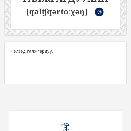
[qaɬʧqərtoːχəŋ]
Нэлээд галжгардуу.