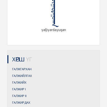
ᠭᠠᠯᠵᠢᠭᠠᠷᠳᠠᠭᠤᠬᠠᠨ
γalǰiγardaγuqan
ХӨРШ
ҮГ
ГАЛЖГАРХАН
ГАЛЖИЙЛГАХ
ГАЛЖИЙХ
ГАЛЖИР
I
ГАЛЖИР
II
ГАЛЖИРДАХ