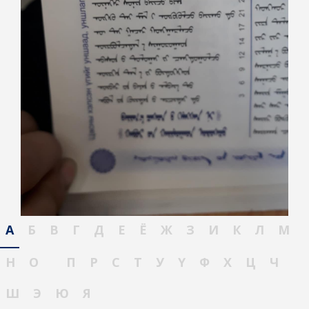
А
Б
В
Г
Д
Е
Ё
Ж
З
И
К
Л
М
Н
О
П
Р
С
Т
У
Ү
Ф
Х
Ц
Ч
Ш
Э
Ю
Я