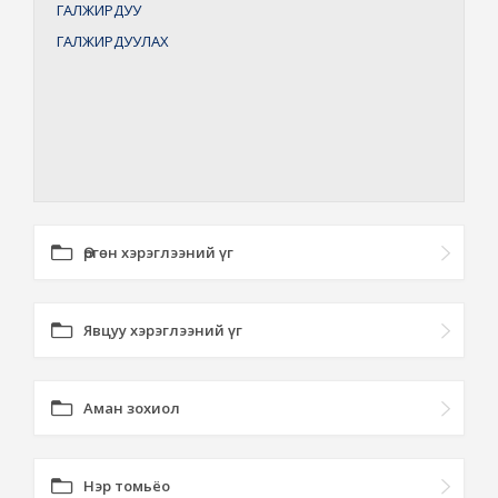
ГАЛЖИРДУУ
ГАЛЖИРДУУЛАХ
Өргөн хэрэглээний үг
Явцуу хэрэглээний үг
Аман зохиол
Нэр томьёо